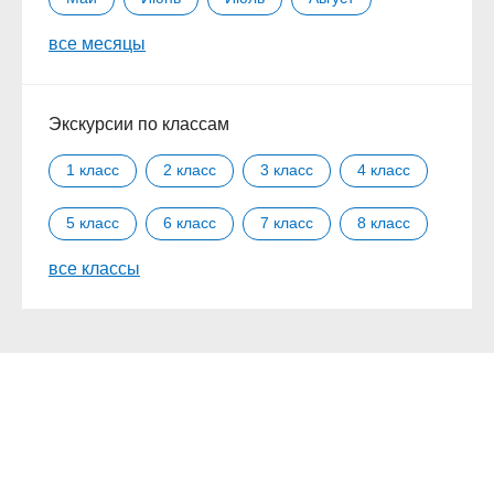
все месяцы
Сентябрь
Октябрь
Ноябрь
Декабрь
Экскурсии по классам
1 класс
2 класс
3 класс
4 класс
5 класс
6 класс
7 класс
8 класс
все классы
9 класс
10 класс
11 класс