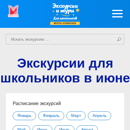
Экскурсии
и туры
Для школьников
интересно и познавательно
Экскурсии для
школьников в июне
Расписание экскурсий
Январь
Февраль
Март
Апрель
Май
Июнь
Июль
Август