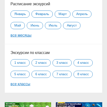
Расписание экскурсий
Январь
Февраль
Март
Апрель
Май
Июнь
Июль
Август
все месяцы
Сентябрь
Октябрь
Ноябрь
Декабрь
Экскурсии по классам
1 класс
2 класс
3 класс
4 класс
5 класс
6 класс
7 класс
8 класс
все классы
9 класс
10 класс
11 класс