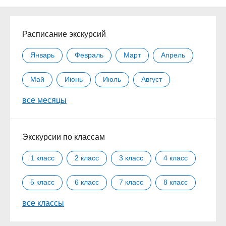
Расписание экскурсий
Январь
Февраль
Март
Апрель
Май
Июнь
Июль
Август
все месяцы
Сентябрь
Октябрь
Ноябрь
Декабрь
Экскурсии по классам
1 класс
2 класс
3 класс
4 класс
5 класс
6 класс
7 класс
8 класс
все классы
9 класс
10 класс
11 класс