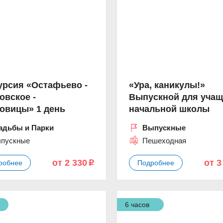
урсия «Остафьево -
«Ура, каникулы!»
овское -
Выпускной для учащ
овицы» 1 день
начальной школы
адьбы и Парки
Выпускные
пускные
Пешеходная
от 2 330
от 3
робнее
Подробнее
p
6 часов