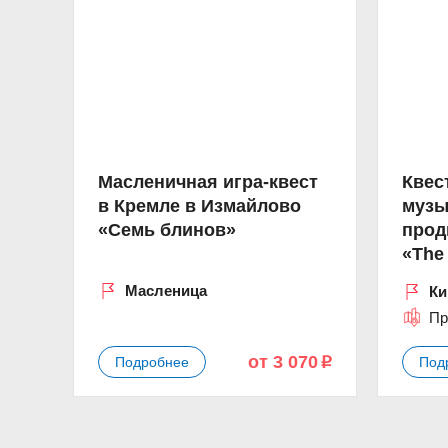
Масленичная игра-квест
Квес
в Кремле в Измайлово
музы
«Семь блинов»
прод
«The
Масленица
Ки
Пр
от 3 070
Подробнее
Под
p