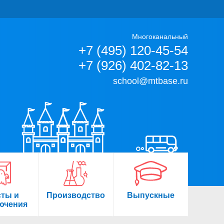
Многоканальный
+7 (495) 120-45-54
+7 (926) 402-82-13
school@mtbase.ru
сты и
Производство
Выпускные
ючения