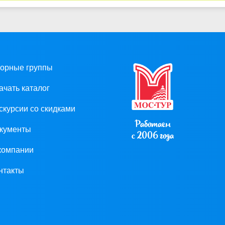
орные группы
ачать каталог
скурсии со скидками
Работаем
кументы
с 2006 года
компании
нтакты