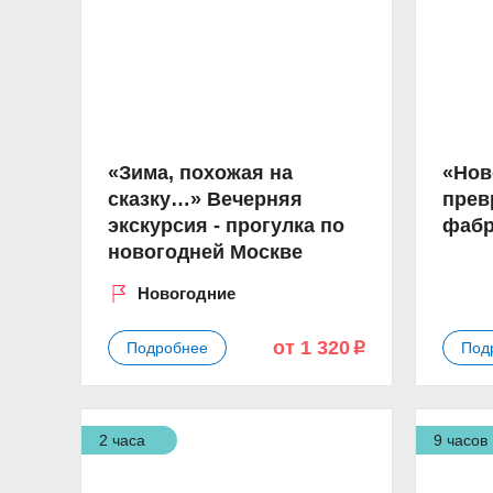
«Зима, похожая на
«Нов
сказку…» Вечерняя
прев
экскурсия - прогулка по
фабр
новогодней Москве
Новогодние
от 1 320
Подробнее
Под
p
2 часа
9 часов