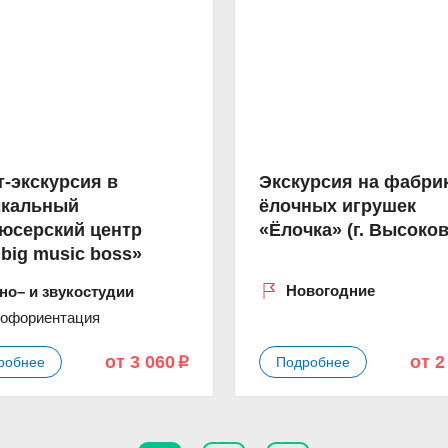
т-экскурсия в
Экскурсия на фабри
кальный
ёлочных игрушек
юсерский центр
«Ёлочка» (г. Высоков
 big music boss»
Новогодние
но– и звукостудии
офориентация
от 3 060
от 2
робнее
Подробнее
p