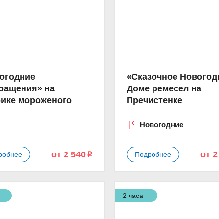
огодние
«Сказочное Новогод
ращения» на
Доме ремесел на
ике мороженого
Пречистенке
Новогодние
от 2 540
от 2
робнее
Подробнее
p
2 часа