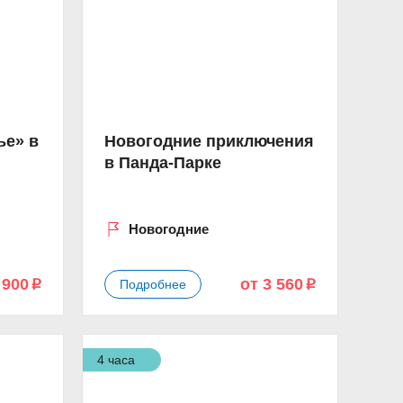
ье» в
Новогодние приключения
в Панда-Парке
Новогодние
 900
от 3 560
Подробнее
p
p
4 часа