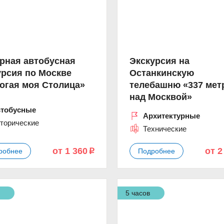
рная автобусная
Экскурсия на
урсия по Москве
Останкинскую
огая моя Столица»
телебашню «337 мет
над Москвой»
тобусные
Архитектурные
торические
Технические
от 1 360
от 2
робнее
Подробнее
p
а
5 часов