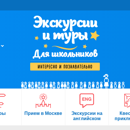
Экскурсии
и туры
Для школьников
интересно и познавательно
ры
Прием в Москве
Экскурсии на
Кве
английском
прикл