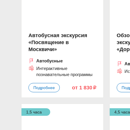
Автобусная экскурсия
Обзо
«Посвящение в
экск
Москвичи»
«Дор
Автобусные
Ав
Интерактивные
Ис
познавательные программы
от 1 830
Подробнее
Под
p
1,5 часа
4,5 час