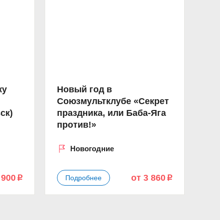
ку
Новый год в
Союзмультклубе «Секрет
ск)
праздника, или Баба-Яга
против!»
Новогодние
 900
от 3 860
Подробнее
p
p