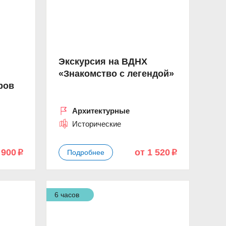
Экскурсия на ВДНХ
«Знакомство с легендой»
ров
Архитектурные
Исторические
 900
от 1 520
Подробнее
p
p
6 часов