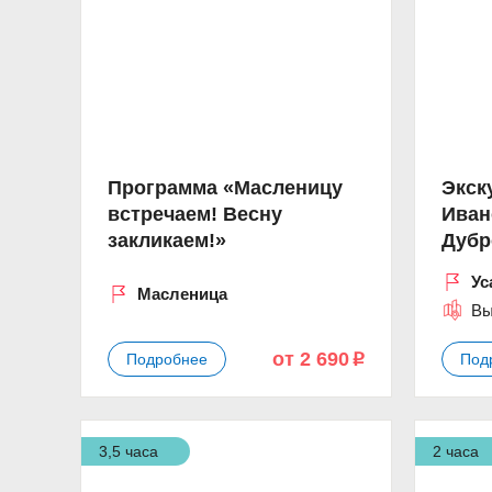
Программа «Масленицу
Экск
встречаем! Весну
Иван
закликаем!»
Дубр
Ус
Масленица
Вы
от 2 690
Подробнее
Под
p
3,5 часа
2 часа