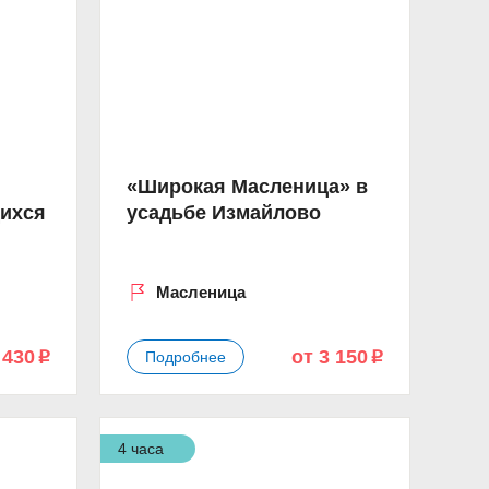
«Широкая Масленица» в
ихся
усадьбе Измайлово
Масленица
 430
от 3 150
Подробнее
p
p
4 часа