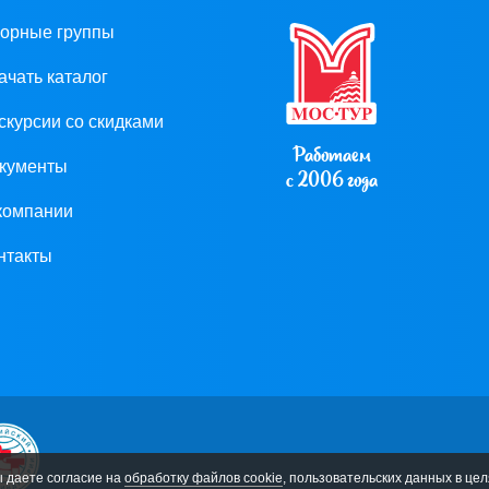
орные группы
ачать каталог
скурсии со скидками
Работаем
кументы
с 2006 года
компании
нтакты
ы даете согласие на
обработку файлов cookie
, пользовательских данных в це