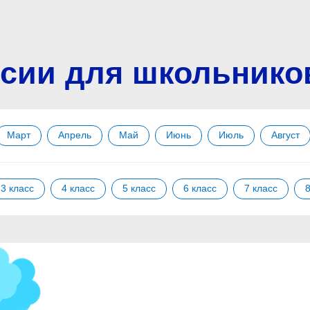
сии для школьнико
Март
Апрель
Май
Июнь
Июль
Август
3 класс
4 класс
5 класс
6 класс
7 класс
8