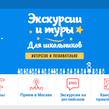
Экскурсии
и туры
Для школьников
интересно и познавательно
ры
Прием в Москве
Экскурсии на
Кве
английском
прикл