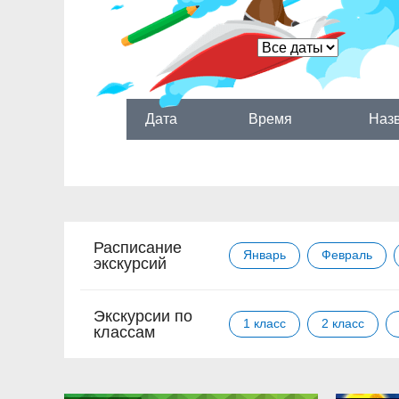
Дата
Время
Назв
Расписание
Январь
Февраль
экскурсий
Экскурсии по
1 класс
2 класс
классам