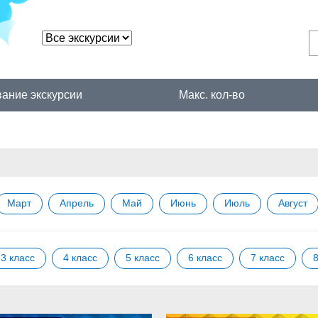
ание экскурсии
Макс. кол-во
Март
Апрель
Май
Июнь
Июль
Август
3 класс
4 класс
5 класс
6 класс
7 класс
8