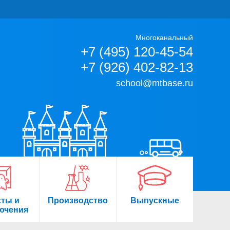
Многоканальный
+7 (495) 120-45-54
+7 (926) 402-82-13
school@mtbase.ru
сты и
Производство
Выпускные
ючения