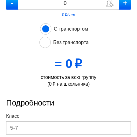
0
/чел
p
С транспортом
Без транспорта
=
0
p
стоимость за всю группу
(
0
на школьника)
p
Подробности
Класс