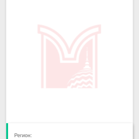
34699
Регион: