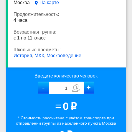
Москва
На карте
Продолжительность:
4 часа
Возрастная группа:
с 1 по 11 класс
Школьные предметы:
История
,
МХК
,
Москвоведение
Введите количество человек
=
0
p
* Стоимость рассчитана
с учётом
транспорта
при
отправлении группы из населенного пункта Москва