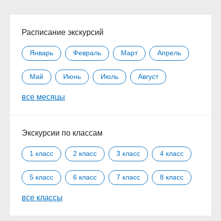
Расписание экскурсий
Январь
Февраль
Март
Апрель
Май
Июнь
Июль
Август
все месяцы
Сентябрь
Октябрь
Ноябрь
Декабрь
Экскурсии по классам
1 класс
2 класс
3 класс
4 класс
5 класс
6 класс
7 класс
8 класс
все классы
9 класс
10 класс
11 класс