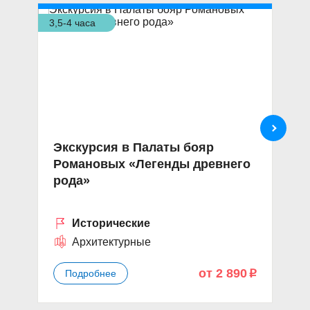
3,5-4 часа
1,5
Экскурсия в Палаты бояр
П
Романовых «Легенды древнего
«
рода»
с
Исторические
Архитектурные
от 2 890
Подробнее
p