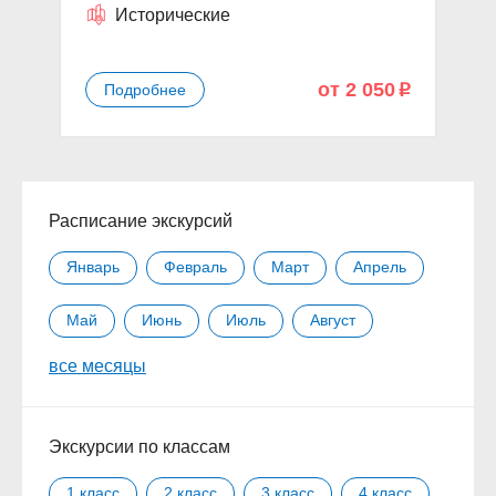
Исторические
от 2 050
Подробнее
p
Расписание экскурсий
Январь
Февраль
Март
Апрель
Май
Июнь
Июль
Август
все месяцы
Сентябрь
Октябрь
Ноябрь
Декабрь
Экскурсии по классам
1 класс
2 класс
3 класс
4 класс