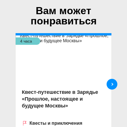
Вам может
понравиться
4 часа
6,5
Квест-путешествие в Зарядье
Э
«Прошлое, настоящее и
ф
будущее Москвы»
к
Квесты и приключения