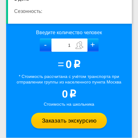
Сезонность:
Введите количество человек
=
0
p
* Стоимость рассчитана
с учётом
транспорта
при
отправлении группы из населенного пункта Москва
0
p
Стоимость на школьника
Заказать экскурсию