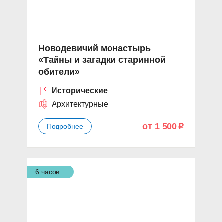
Новодевичий монастырь
«Тайны и загадки старинной
обители»
Исторические
Архитектурные
от 1 500
Подробнее
p
6 часов