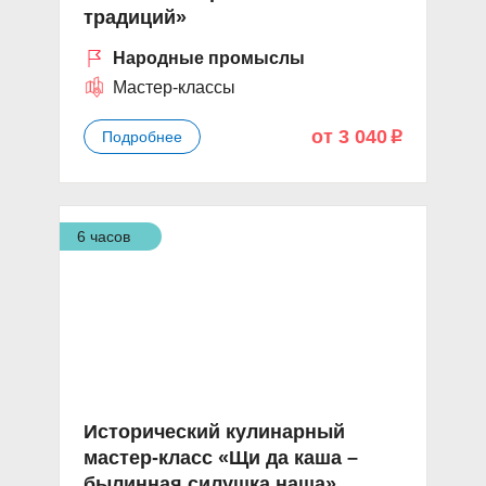
традиций»
Народные промыслы
Мастер-классы
от 3 040
Подробнее
p
6 часов
Исторический кулинарный
мастер-класс «Щи да каша –
былинная силушка наша»