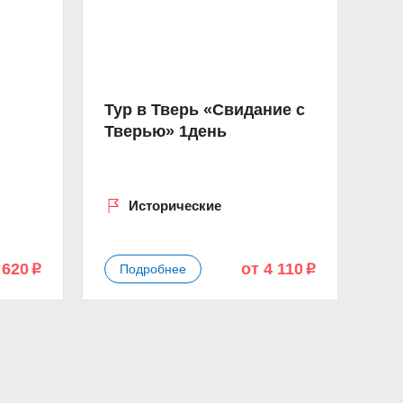
Тур в Тверь «Свидание с
Тверью» 1день
Исторические
 620
от 4 110
Подробнее
p
p