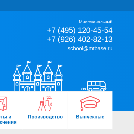
Многоканальный
+7 (495) 120-45-54
+7 (926) 402-82-13
school@mtbase.ru
сты и
Производство
Выпускные
ючения