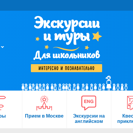
Экскурсии
и туры
Для школьников
интересно и познавательно
ры
Прием в Москве
Экскурсии на
Кве
английском
прикл