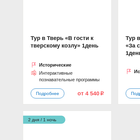
Тур в Тверь «В гости к
Тур 
тверскому козлу» 1день
«За 
1ден
Исторические
Ис
Интерактивные
познавательные программы
от 4 540
Подробнее
Под
p
2 дня / 1 ночь