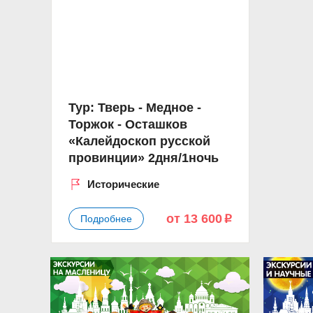
Тур: Тверь - Медное -
Торжок - Осташков
«Калейдоскоп русской
провинции» 2дня/1ночь
Исторические
от 13 600
Подробнее
p