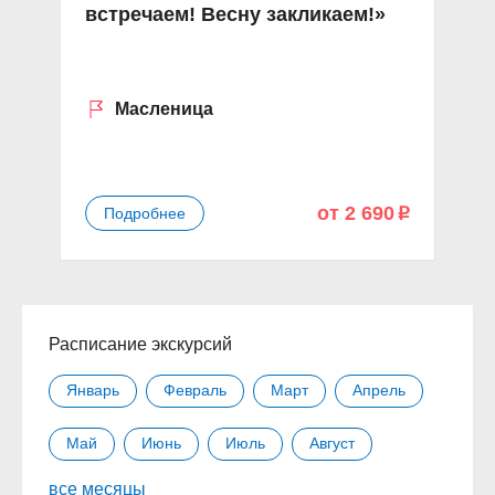
встречаем! Весну закликаем!»
О
с
Масленица
от 2 690
Подробнее
p
Расписание экскурсий
Январь
Февраль
Март
Апрель
Май
Июнь
Июль
Август
все месяцы