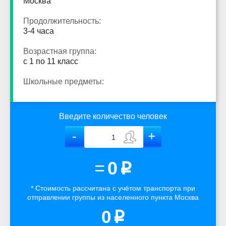
Москва
Продолжительность:
3-4 часа
Возрастная группа:
с 1 по 11 класс
Школьные предметы:
Введите количество человек
=
0
p
* Стоимость рассчитана
с учётом
транспорта
при
отправлении группы из населенного пункта Москва
0
p