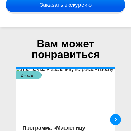
Заказать экскурсию
Вам может
понравиться
2 часа
3,5
Программа «Масленицу
Н