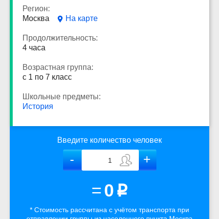
Регион:
Москва
На карте
Продолжительность:
4 часа
Возрастная группа:
с 1 по 7 класс
Школьные предметы:
История
Введите количество человек
=
0
p
* Стоимость рассчитана
с учётом
транспорта
при
отправлении группы из населенного пункта Москва