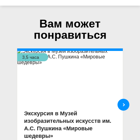
Вам может
понравиться
3,5 часа
4 ч
Экскурсия в Музей
Э
изобразительных искусств им.
И
А.С. Пушкина «Мировые
ц
шедевры»