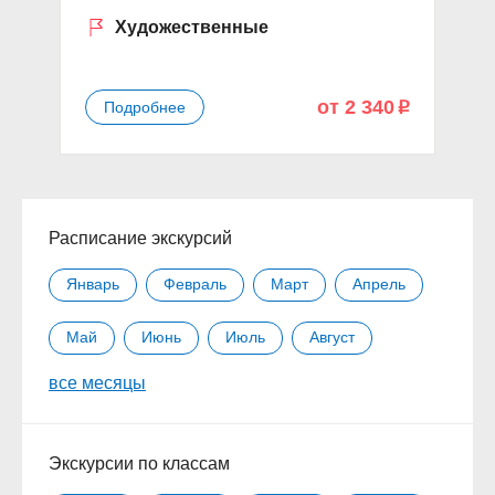
Художественные
от 2 340
Подробнее
p
Расписание экскурсий
Январь
Февраль
Март
Апрель
Май
Июнь
Июль
Август
все месяцы
Сентябрь
Октябрь
Ноябрь
Декабрь
Экскурсии по классам