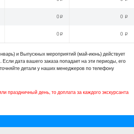
0
0
p
p
0
0
p
p
январь) и Выпускных мероприятий (май-июнь) действует
Если дата вашего заказа попадает на эти периоды, его
Уточняйте детали у наших менеджеров по телефону
или праздничный день, то доплата за каждого экскурсанта