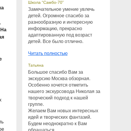
Школа “Самбо-70”
ка
Замечательное умение увлечь
детей. Огромное спасибо за
разнообразную и интересную
,
информацию, прекрасно
 На
адаптированную под возраст
ая
детей. Все было отлично.
Читать полностью
е
Татьяна
Большое спасибо Вам за
экскурсию Москва обзорная.
Особенно хочется отметить
нашего экскурсовода Николая за
творческий подход к нашей
х
группе.
Желаем Вам новых интересных
идей и творческих фантазий.
ть
Будем неоднократно к Вам
ое
обращаться.