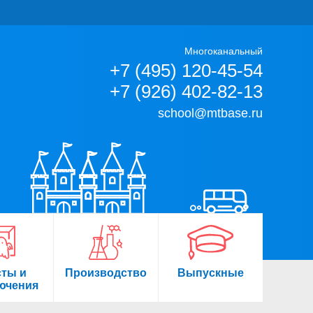
Многоканальный
+7 (495) 120-45-54
+7 (926) 402-82-13
school@mtbase.ru
сты и
Производство
Выпускные
ючения