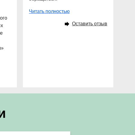
Читать полностью
ого
Оставить отзыв
ых
ке
я»
и