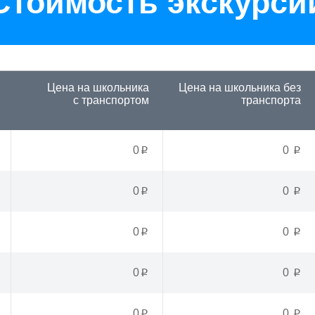
Стоимость экскурси
Цена на школьника
Цена на школьника
без
с транспортом
транспорта
0
0
p
p
0
0
p
p
0
0
p
p
0
0
p
p
0
0
p
p