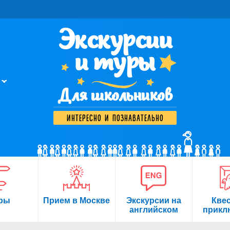
Экскурсии
и туры
Для школьников
интересно и познавательно
ры
Прием в Москве
Экскурсии на
Кве
английском
прикл