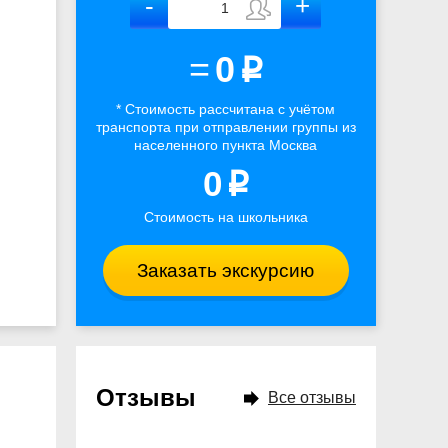
=
0
p
* Стоимость рассчитана
с учётом
транспорта
при отправлении группы из
населенного пункта Москва
0
p
Стоимость на школьника
Заказать экскурсию
Отзывы
Все отзывы