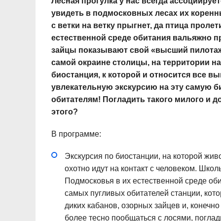
Лесная прогулка у нас всегда ассоциируе
увидеть в подмосковных лесах их коренны
с ветки на ветку прыгнет, да птица пролет
естественной среде обитания вальяжно п
зайцы показывают свой «высший пилотаж
самой окраине столицы, на территории н
биостанция, к которой и относится все 
увлекательную экскурсию на эту самую 
обитателям! Погладить такого милого и д
этого?
В программе:
Экскурсия по биостанции, на которой жив
охотно идут на контакт с человеком. Шко
Подмосковья в их естественной среде оби
самых пугливых обитателей станции, кот
диких кабанов, озорных зайцев и, конечно
более тесно пообщаться с лосями, поглад