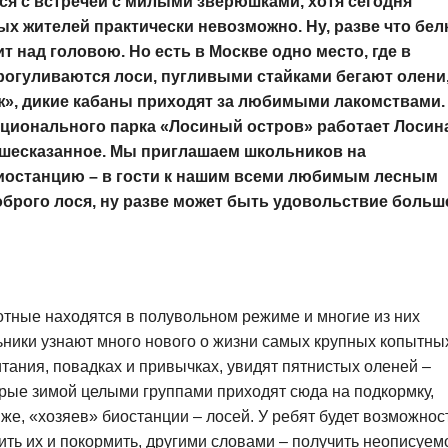
тся с встречей с милыми зверюшками, хотя сегодня
х жителей практически невозможно. Ну, разве что бел
ит над головою. Но есть в Москве одно место, где в
рогуливаются лоси, пугливыми стайками бегают олени
», дикие кабаны приходят за любимыми лакомствами.
ационального парка «Лосиный остров» работает Лосин
вышесказанное. Мы приглашаем школьников на
биостанцию – в гости к нашим всеми любимым лесным
оброго лося, ну разве может быть удовольствие больш
отные находятся в полувольном режиме и многие из них
льники узнают много нового о жизни самых крупных копытны
тания, повадках и привычках, увидят пятнистых оленей –
орые зимой целыми группами приходят сюда на подкормку,
 же, «хозяев» биостанции – лосей. У ребят будет возможнос
ить их и покормить, другими словами – получить неописуем