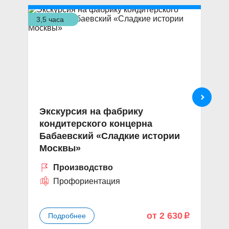
3,5 часа
3,5
Экскурсия на фабрику
Э
кондитерского концерна
С
Бабаевский «Сладкие истории
Москвы»
Производство
Профориентация
от 2 630
Подробнее
p