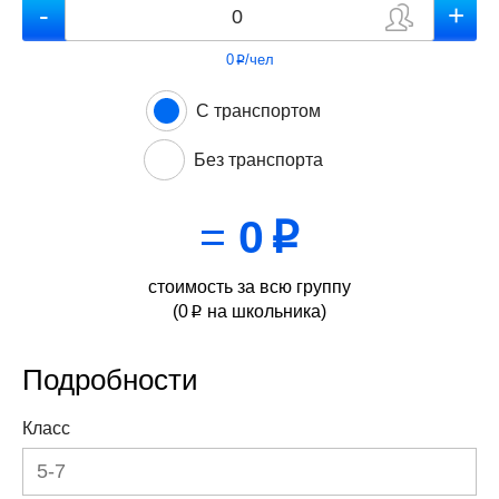
0
/чел
p
С транспортом
Без транспорта
=
0
p
стоимость за всю группу
(
0
на школьника)
p
Подробности
Класс