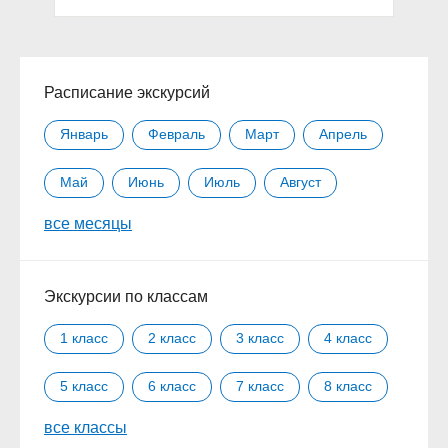
Расписание экскурсий
Январь
Февраль
Март
Апрель
Май
Июнь
Июль
Август
все месяцы
Сентябрь
Октябрь
Ноябрь
Декабрь
Экскурсии по классам
1 класс
2 класс
3 класс
4 класс
5 класс
6 класс
7 класс
8 класс
все классы
9 класс
10 класс
11 класс