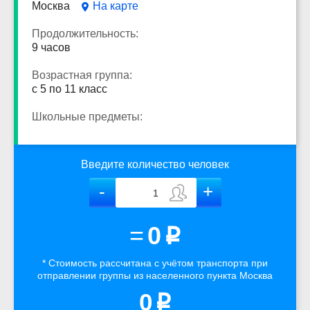
Москва
На карте
Продолжительность:
9 часов
Возрастная группа:
с 5 по 11 класс
Школьные предметы:
Введите количество человек
=
0
p
* Стоимость рассчитана
с учётом
транспорта
при
отправлении группы из населенного пункта Москва
0
p