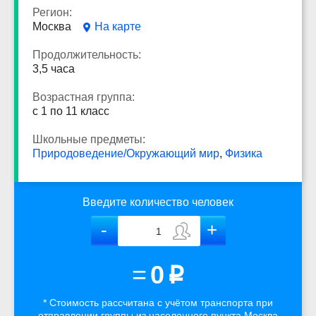
Регион:
Москва
На карте
Продолжительность:
3,5 часа
Возрастная группа:
с 1 по 11 класс
Школьные предметы:
Природоведение/Окружающий мир
,
Физика
Введите количество человек
=
0
p
* Стоимость рассчитана
с учётом
транспорта
при
отправлении группы из населенного пункта Москва