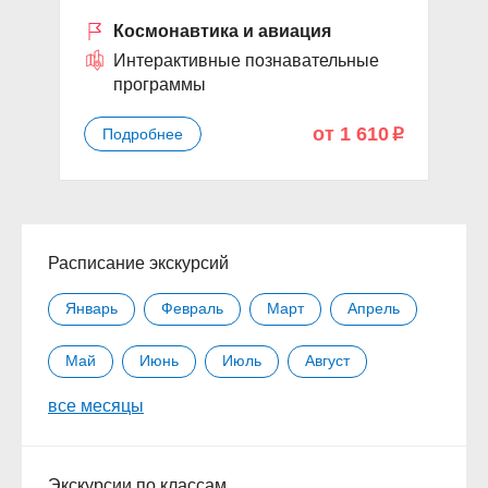
Космонавтика и авиация
Интерактивные познавательные
программы
от 1 610
Подробнее
p
Расписание экскурсий
Январь
Февраль
Март
Апрель
Май
Июнь
Июль
Август
все месяцы
Сентябрь
Октябрь
Ноябрь
Декабрь
Экскурсии по классам