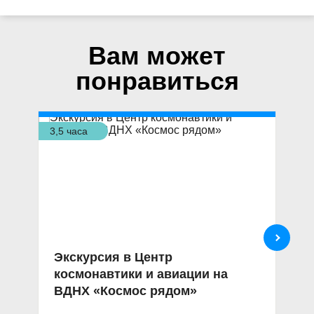
Вам может
понравиться
3,5 часа
4 ч
Экскурсия в Центр
О
космонавтики и авиации на
«
ВДНХ «Космос рядом»