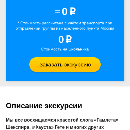
=
0
p
* Стоимость рассчитана
с учётом
транспорта
при
отправлении группы из населенного пункта Москва
0
p
Стоимость на школьника
Заказать экскурсию
Описание экскурсии
Мы все восхищаемся красотой слога «Гамлета»
Шекспира, «Фауста» Гете и многих других