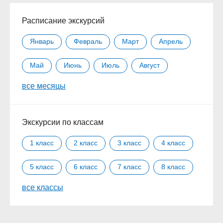
Расписание экскурсий
Январь
Февраль
Март
Апрель
Май
Июнь
Июль
Август
все месяцы
Сентябрь
Октябрь
Ноябрь
Декабрь
Экскурсии по классам
1 класс
2 класс
3 класс
4 класс
5 класс
6 класс
7 класс
8 класс
все классы
9 класс
10 класс
11 класс