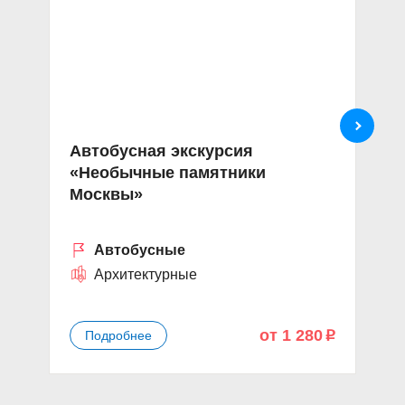
Автобусная экскурсия
«
«Необычные памятники
р
Москвы»
Автобусные
Архитектурные
от 1 280
Подробнее
p