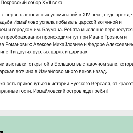
 Покровский собор XVII века.
 с первых летописных упоминаний в XIV веке, ведь прежде
садьба Измайлово успела побывать царской вотчиной и
рем и городком им. Баумана. Ребята мысленно перенесутся
ие преобразования происходили тут при Иване Грозном и
ва Романовых: Алексее Михайловиче и Федоре Алексеевич
не II и других русских царях и царицах.
и выставки, открытой в Большом выставочном зале, кото
арская вотчина в Измайлово много веков назад.
жность прикоснуться к истории Русского Версаля, от красот
транные гости. Измайловский остров ждет ребят!