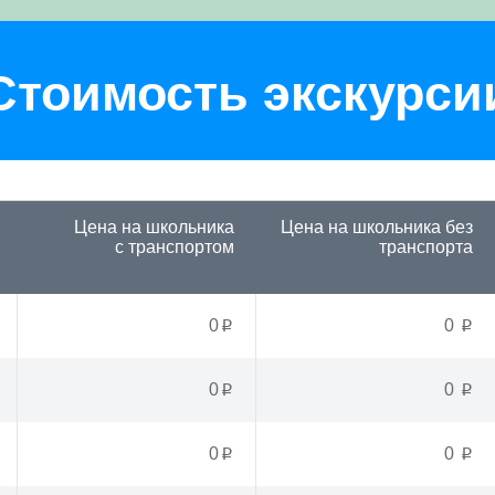
Стоимость экскурси
Цена на школьника
Цена на школьника
без
с транспортом
транспорта
0
0
p
p
0
0
p
p
0
0
p
p