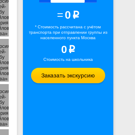
=
0
p
* Стоимость рассчитана
с учётом
транспорта
при отправлении группы из
населенного пункта Москва
0
p
Стоимость на школьника
Заказать экскурсию