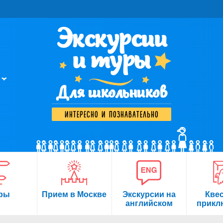
Экскурсии
и туры
Для школьников
интересно и познавательно
ры
Прием в Москве
Экскурсии на
Кве
английском
прикл