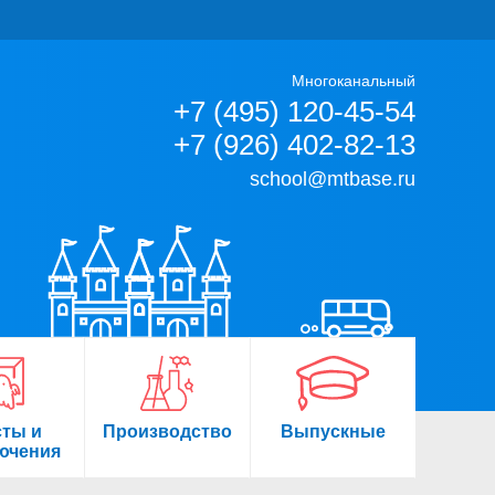
Многоканальный
+7 (495) 120-45-54
+7 (926) 402-82-13
school@mtbase.ru
сты и
Производство
Выпускные
ючения