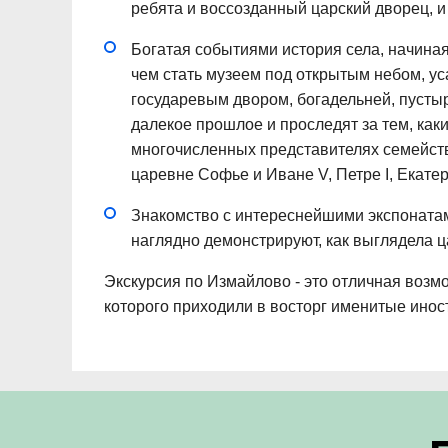
ребята и воссозданный царский дворец, и
Богатая событиями история села, начиная
чем стать музеем под открытым небом, у
государевым двором, богадельней, пусты
далекое прошлое и проследят за тем, как
многочисленных представителях семейст
царевне Софье и Иване V, Петре I, Екатери
Знакомство с интереснейшими экспонатам
наглядно демонстрируют, как выглядела ц
Экскурсия по Измайлово - это отличная возмо
которого приходили в восторг именитые инос