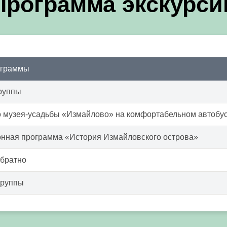
Программа экскурси
ограммы
руппы
о музея-усадьбы «Измайлово» на комфортабельном автобу
онная программа «История Измайловского острова»
обратно
группы