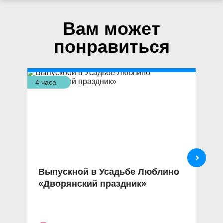
Вам может
понравиться
4 часа
3,5
Выпускной в Усадьбе Люблино
Э
«Дворянский праздник»
с
«