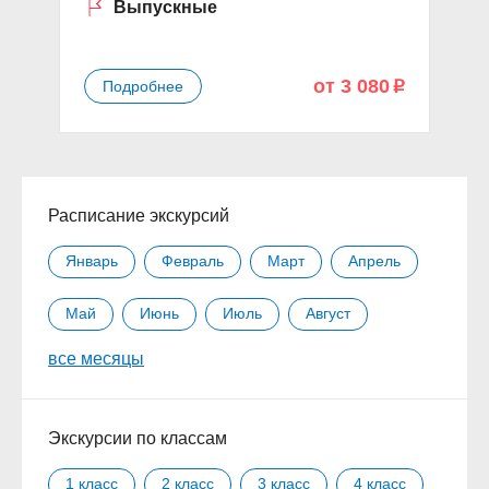
Выпускные
от 3 080
Подробнее
p
Расписание экскурсий
Январь
Февраль
Март
Апрель
Май
Июнь
Июль
Август
все месяцы
Сентябрь
Октябрь
Ноябрь
Декабрь
Экскурсии по классам
1 класс
2 класс
3 класс
4 класс