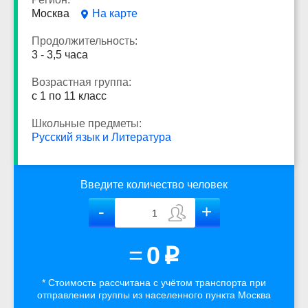
Москва
На карте
Продолжительность:
3 - 3,5 часа
Возрастная группа:
с 1 по 11 класс
Школьные предметы:
Русский язык и Литература
Введите количество человек
=
0
p
* Стоимость рассчитана
с учётом
транспорта
при
отправлении группы из населенного пункта Москва