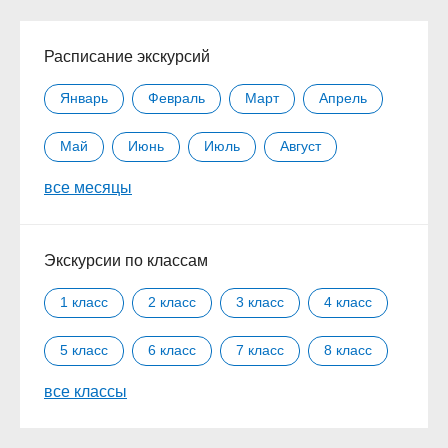
Расписание экскурсий
Январь
Февраль
Март
Апрель
Май
Июнь
Июль
Август
все месяцы
Сентябрь
Октябрь
Ноябрь
Декабрь
Экскурсии по классам
1 класс
2 класс
3 класс
4 класс
5 класс
6 класс
7 класс
8 класс
все классы
9 класс
10 класс
11 класс