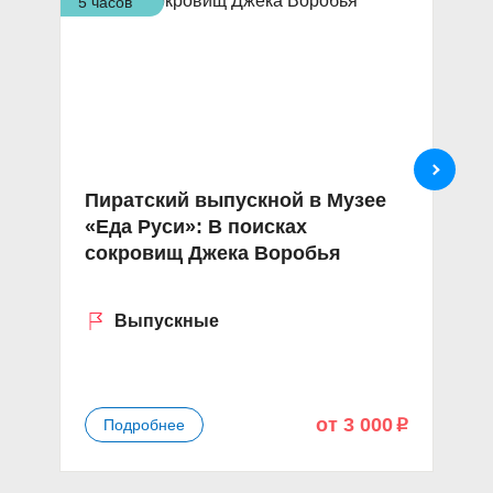
5 часов
5,5
Пиратский выпускной в Музее
Э
«Еда Руси»: В поисках
Д
сокровищ Джека Воробья
«
Выпускные
от 3 000
Подробнее
p