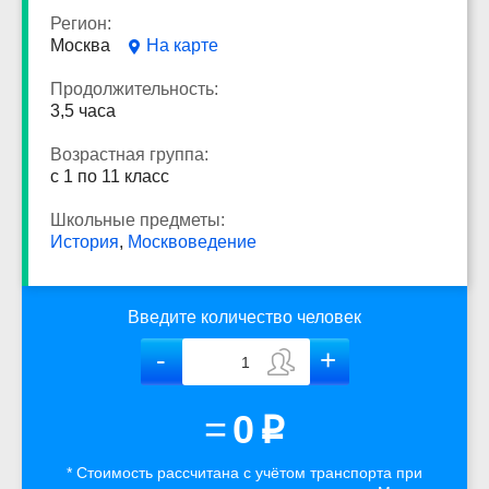
Регион:
Москва
На карте
Продолжительность:
3,5 часа
Возрастная группа:
с 1 по 11 класс
Школьные предметы:
История
,
Москвоведение
Введите количество человек
=
0
p
* Стоимость рассчитана
с учётом
транспорта
при