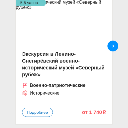
5,5 часов
1,5
Экскурсия в Ленино-
В
Снегирёвский военно-
с
исторический музей «Северный
Б
рубеж»
Военно-патриотические
Исторические
от 1 740
Подробнее
p