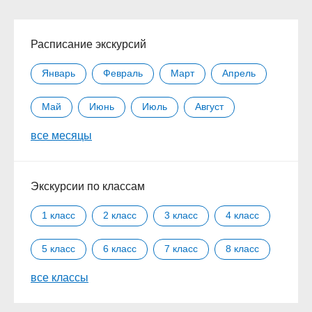
Расписание экскурсий
Январь
Февраль
Март
Апрель
Май
Июнь
Июль
Август
все месяцы
Сентябрь
Октябрь
Ноябрь
Декабрь
Экскурсии по классам
1 класс
2 класс
3 класс
4 класс
5 класс
6 класс
7 класс
8 класс
все классы
9 класс
10 класс
11 класс