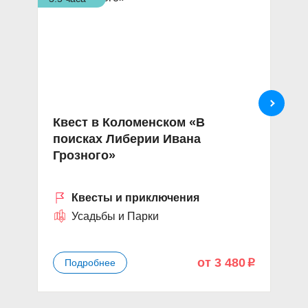
Квест в Коломенском «В
Э
поисках Либерии Ивана
«
Грозного»
Квесты и приключения
Усадьбы и Парки
от 3 480
Подробнее
p