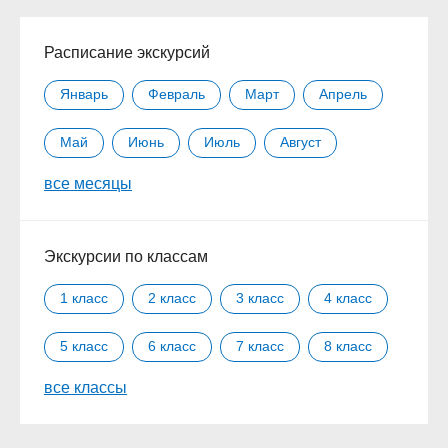
Расписание экскурсий
Январь
Февраль
Март
Апрель
Май
Июнь
Июль
Август
все месяцы
Сентябрь
Октябрь
Ноябрь
Декабрь
Экскурсии по классам
1 класс
2 класс
3 класс
4 класс
5 класс
6 класс
7 класс
8 класс
все классы
9 класс
10 класс
11 класс