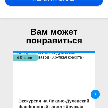
Вам может
понравиться
6,5 часов
1,5
Экскурсия на Ликино-Дулёвский
П
фарфоровый завод «Хрупкая
ф