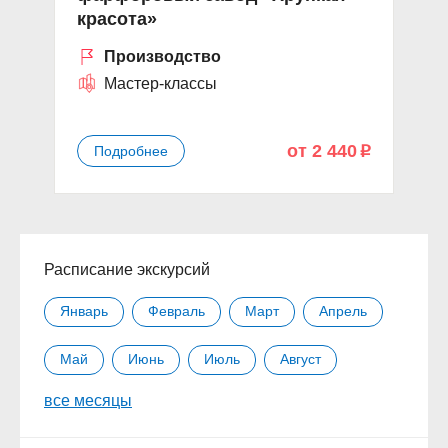
красота»
Производство
Мастер-классы
от 2 440
Подробнее
p
Расписание экскурсий
Январь
Февраль
Март
Апрель
Май
Июнь
Июль
Август
все месяцы
Сентябрь
Октябрь
Ноябрь