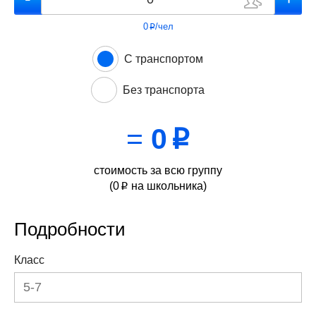
0
/чел
p
С транспортом
Без транспорта
=
0
p
стоимость за всю группу
(
0
на школьника)
p
Подробности
Класс