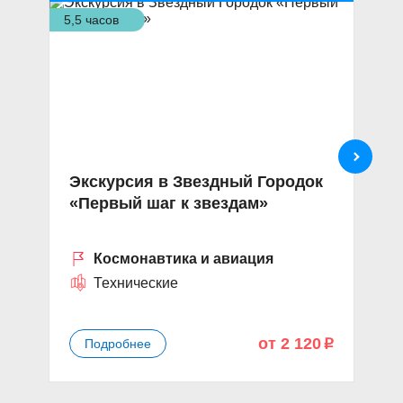
5,5 часов
3 ч
Экскурсия в Звездный Городок
Э
«Первый шаг к звездам»
к
л
Космонавтика и авиация
Технические
от 2 120
Подробнее
p