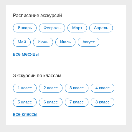
Расписание экскурсий
Январь
Февраль
Март
Апрель
Май
Июнь
Июль
Август
все месяцы
Сентябрь
Октябрь
Ноябрь
Декабрь
Экскурсии по классам
1 класс
2 класс
3 класс
4 класс
5 класс
6 класс
7 класс
8 класс
все классы
9 класс
10 класс
11 класс