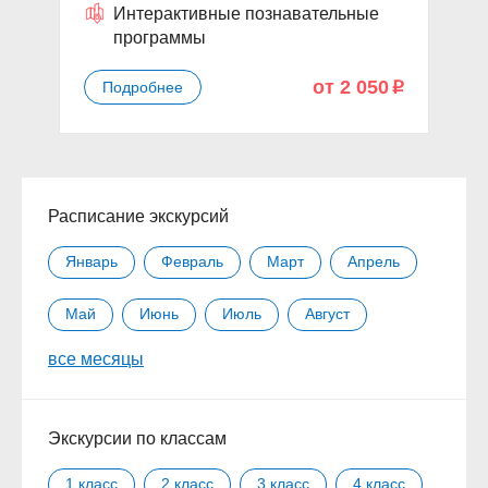
Интерактивные познавательные
программы
от 2 050
Подробнее
p
Расписание экскурсий
Январь
Февраль
Март
Апрель
Май
Июнь
Июль
Август
все месяцы
Сентябрь
Октябрь
Ноябрь
Декабрь
Экскурсии по классам
1 класс
2 класс
3 класс
4 класс