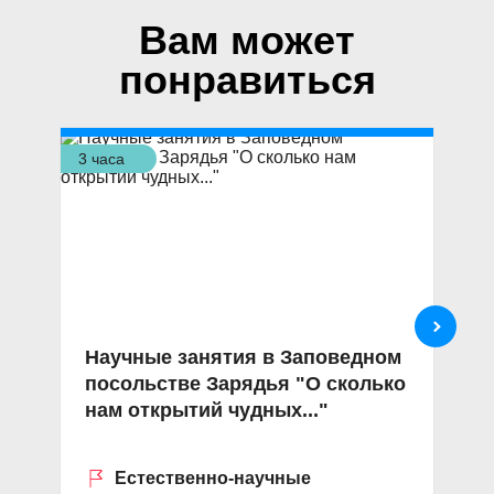
Вам может
понравиться
3 часа
1 ч
Научные занятия в Заповедном
В
посольстве Зарядья "О сколько
п
нам открытий чудных..."
о
Естественно-научные