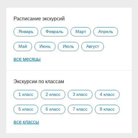
Расписание экскурсий
Январь
Февраль
Март
Апрель
Май
Июнь
Июль
Август
все месяцы
Сентябрь
Октябрь
Ноябрь
Декабрь
Экскурсии по классам
1 класс
2 класс
3 класс
4 класс
5 класс
6 класс
7 класс
8 класс
все классы
9 класс
10 класс
11 класс