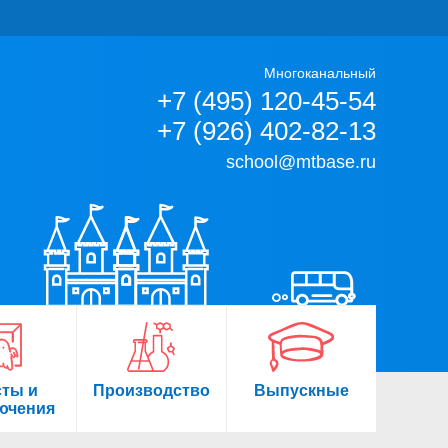
Многоканальный
+7 (495) 120-45-54
+7 (926) 402-82-13
school@mtbase.ru
сты и
Производство
Выпускные
ючения