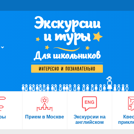
Экскурсии
и туры
Для школьников
интересно и познавательно
ры
Прием в Москве
Экскурсии на
Кве
английском
прикл