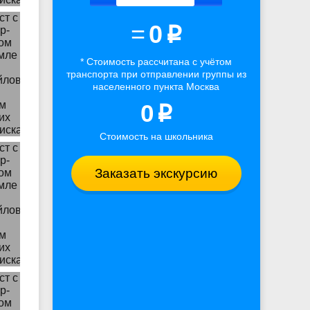
=
0
p
* Стоимость рассчитана
с учётом
транспорта
при отправлении группы из
населенного пункта Москва
0
p
Стоимость на школьника
Заказать экскурсию