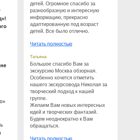
детей. Огромное спасибо за
разнообразную и интересную
т
информацию, прекрасно
д»!
адаптированную под возраст
ого
детей. Все было отлично.
Читать полностью
Татьяна
Большое спасибо Вам за
 не
экскурсию Москва обзорная.
Особенно хочется отметить
нашего экскурсовода Николая за
творческий подход к нашей
группе.
во»
Желаем Вам новых интересных
идей и творческих фантазий.
Будем неоднократно к Вам
ть
обращаться.
а
Читать полностью