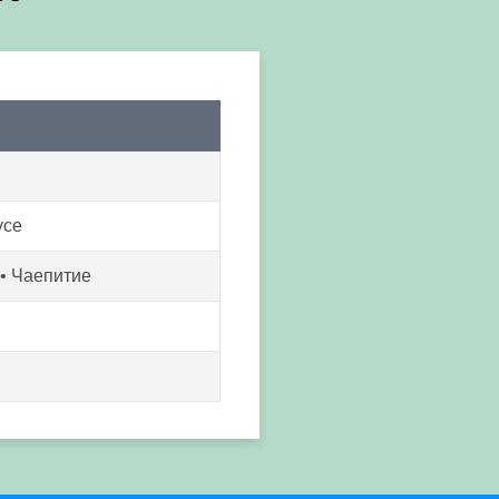
усе
 • Чаепитие