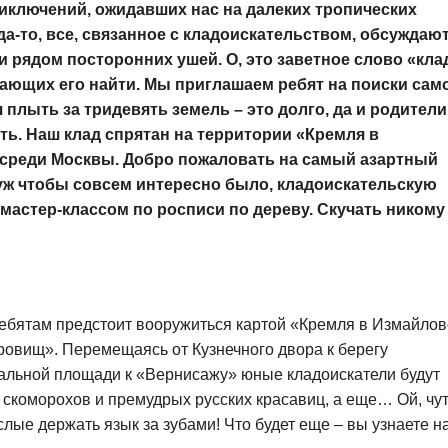
риключений, ожидавших нас на далеких тропических
гда-то, все, связанное с кладоискательством, обсуждаю
и рядом посторонних ушей. О, это заветное слово «кла
тающих его найти. Мы приглашаем ребят на поиски сам
 плыть за тридевять земель – это долго, да и родители
ть. Наш клад спрятан на территории «Кремля в
осреди Москвы. Добро пожаловать на самый азартный
 уж чтобы совсем интересно было, кладоискательскую
астер-классом по росписи по дереву. Скучать никому
 ребятам предстоит вооружиться картой «Кремля в Измайло
ровищ». Перемещаясь от Кузнечного двора к берегу
альной площади к «Вернисажу» юные кладоискатели будут
 скоморохов и премудрых русских красавиц, а еще… Ой, чу
лые держать язык за зубами! Что будет еще – вы узнаете н