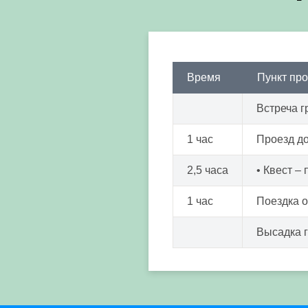
Время
Пункт пр
Встреча г
1 час
Проезд д
2,5 часа
• Квест –
1 час
Поездка 
Высадка 