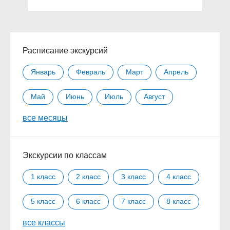
Расписание экскурсий
Январь
Февраль
Март
Апрель
Май
Июнь
Июль
Август
все месяцы
Сентябрь
Октябрь
Ноябрь
Декабрь
Экскурсии по классам
1 класс
2 класс
3 класс
4 класс
5 класс
6 класс
7 класс
8 класс
все классы
9 класс
10 класс
11 класс