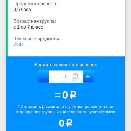
Продолжительность:
3,5 часа
Возрастная группа:
с 1 по 7 класс
Школьные предметы:
ИЗО
Введите количество человек
=
0
p
* Стоимость рассчитана
с учётом
транспорта
при
отправлении группы из населенного пункта Москва
0
p