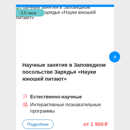
3,5 часа
5 ч
Научные занятия в Заповедном
В
посольстве Зарядья «Науки
S
юношей питают»
Естественно-научные
Интерактивные познавательные
программы
от 1 900
Подробнее
p