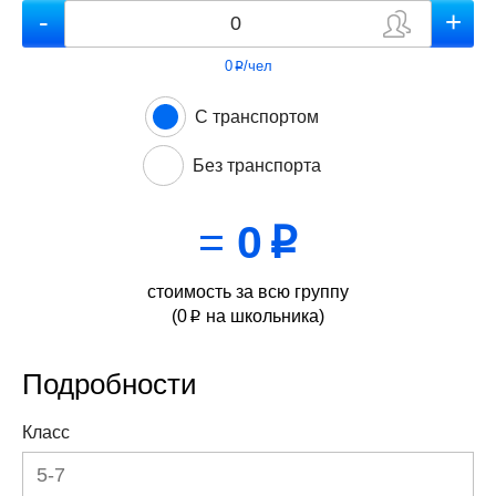
0
/чел
p
С транспортом
Без транспорта
=
0
p
стоимость за всю группу
(
0
на школьника)
p
Подробности
Класс