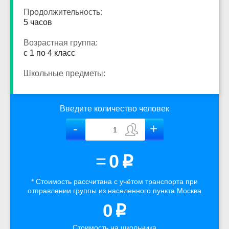
Продолжительность:
5 часов
Возрастная группа:
с 1 по 4 класс
Школьные предметы:
Введите количество человек
=
0
p
* Стоимость рассчитана
с учётом
транспорта
при
отправлении группы из населенного пункта Москва
0
p
Стоимость на школьника