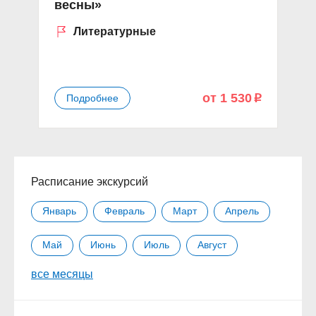
весны»
Литературные
от 1 530
Подробнее
p
Расписание экскурсий
Январь
Февраль
Март
Апрель
Май
Июнь
Июль
Август
все месяцы
Сентябрь
Октябрь
Ноябрь
Декабрь