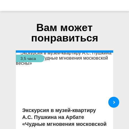
Вам может
понравиться
3,5 часа
9 ч
Экскурсия в музей-квартиру
И
А.С. Пушкина на Арбате
э
«Чудные мгновения московской
м