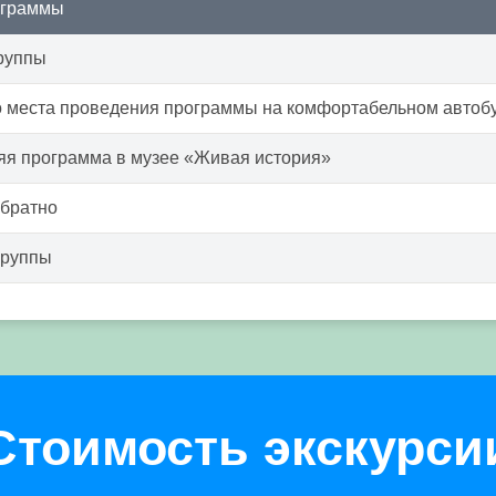
ограммы
руппы
о места проведения программы на комфортабельном автоб
яя программа в музее «Живая история»
обратно
группы
Стоимость экскурси