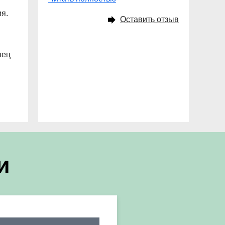
я.
Оставить отзыв
нец
и