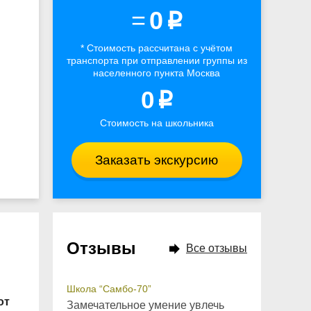
=
0
p
* Стоимость рассчитана
с учётом
транспорта
при отправлении группы из
населенного пункта Москва
0
p
Стоимость на школьника
Заказать экскурсию
Отзывы
Все отзывы
Школа “Самбо-70”
от
Замечательное умение увлечь