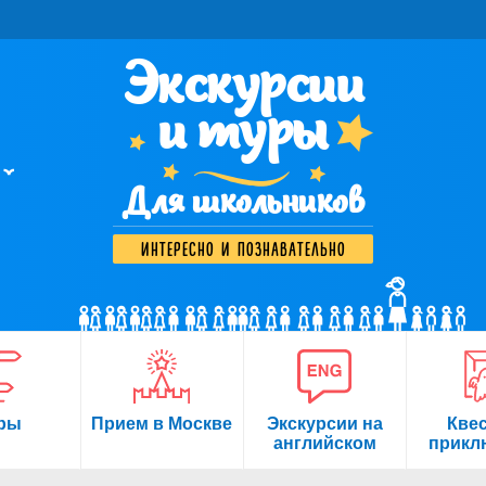
Экскурсии
и туры
Для школьников
интересно и познавательно
ры
Прием в Москве
Экскурсии на
Кве
английском
прикл