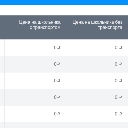
Цена на школьника
Цена на школьника
без
с транспортом
транспорта
0
0
p
p
0
0
p
p
0
0
p
p
0
0
p
p
0
0
p
p