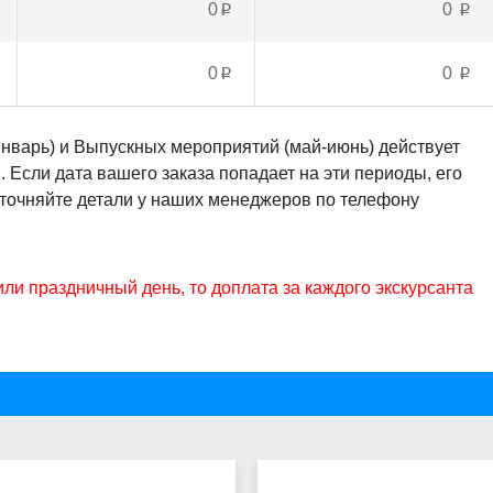
0
0
p
p
0
0
p
p
январь) и Выпускных мероприятий (май-июнь) действует
Если дата вашего заказа попадает на эти периоды, его
Уточняйте детали у наших менеджеров по телефону
или праздничный день, то доплата за каждого экскурсанта