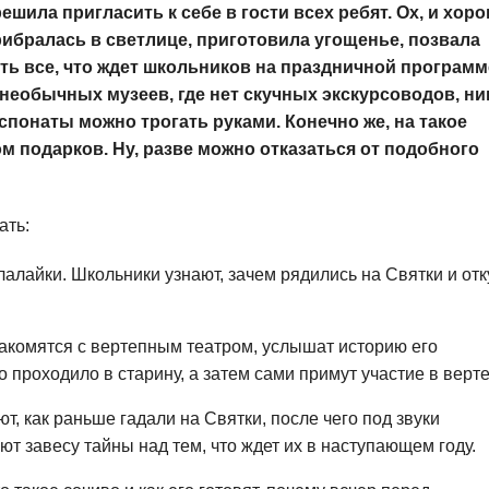
шила пригласить к себе в гости всех ребят. Ох, и хор
рибралась в светлице, приготовила угощенье, позвала
ь все, что ждет школьников на праздничной программ
необычных музеев, где нет скучных экскурсоводов, ни
спонаты можно трогать руками. Конечно же, на такое
ом подарков. Ну, разве можно отказаться от подобного
ать:
алайки. Школьники узнают, зачем рядились на Святки и отк
акомятся с вертепным театром, услышат историю его
о проходило в старину, а затем сами примут участие в верте
, как раньше гадали на Святки, после чего под звуки
 завесу тайны над тем, что ждет их в наступающем году.