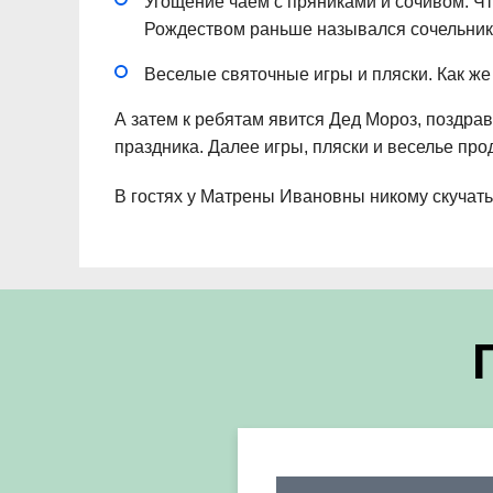
Угощение чаем с пряниками и сочивом. Что
Рождеством раньше назывался сочельнико
Веселые святочные игры и пляски. Как же 
А затем к ребятам явится Дед Мороз, поздрав
праздника. Далее игры, пляски и веселье пр
В гостях у Матрены Ивановны никому скучать 