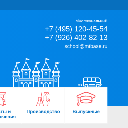
Многоканальный
+7 (495) 120-45-54
+7 (926) 402-82-13
school@mtbase.ru
сты и
Производство
Выпускные
ючения