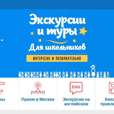
Экскурсии
и туры
Для школьников
интересно и познавательно
ры
Прием в Москве
Экскурсии на
Кве
английском
прикл