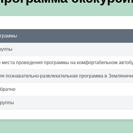
ограммы
руппы
о места проведения программы на комфортабельном автоб
яя познавательно-развлекательная программа в Земляничн
обратно
группы