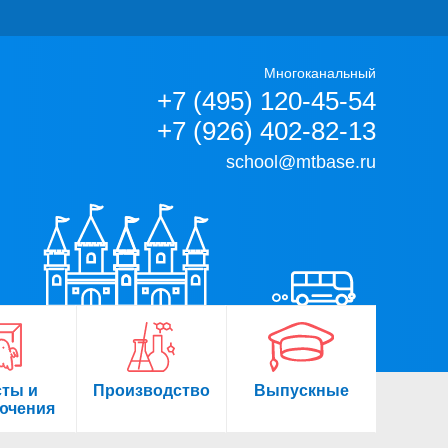
Многоканальный
+7 (495) 120-45-54
+7 (926) 402-82-13
school@mtbase.ru
сты и
Производство
Выпускные
ючения