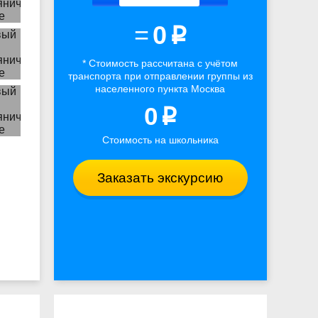
=
0
p
* Стоимость рассчитана
с учётом
транспорта
при отправлении группы из
населенного пункта Москва
0
p
Стоимость на школьника
Заказать экскурсию