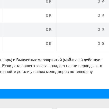
0
0
p
p
0
0
p
p
0
0
p
p
0
0
p
p
январь) и Выпускных мероприятий (май-июнь) действует
Если дата вашего заказа попадает на эти периоды, его
Уточняйте детали у наших менеджеров по телефону