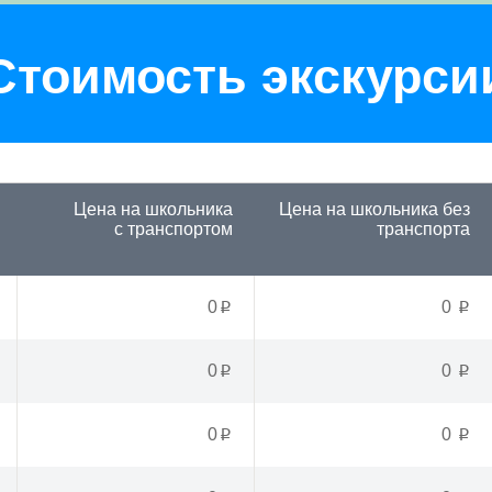
Стоимость экскурси
Цена на школьника
Цена на школьника
без
с транспортом
транспорта
0
0
p
p
0
0
p
p
0
0
p
p