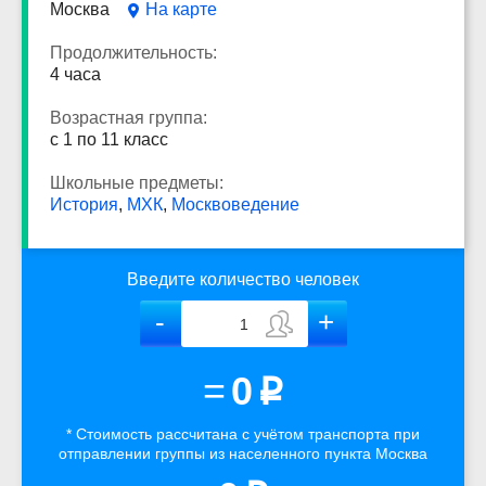
Москва
На карте
Продолжительность:
4 часа
Возрастная группа:
с 1 по 11 класс
Школьные предметы:
История
,
МХК
,
Москвоведение
Введите количество человек
=
0
p
* Стоимость рассчитана
с учётом
транспорта
при
отправлении группы из населенного пункта Москва