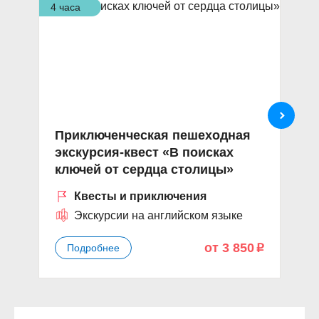
4 часа
4,5
Приключенческая пешеходная
Э
экскурсия-квест «В поисках
т
ключей от сердца столицы»
в
Квесты и приключения
Экскурсии на английском языке
от 3 850
Подробнее
p