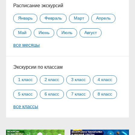
Расписание экскурсий
Январь
Февраль
Март
Апрель
Май
Июнь
Июль
Август
все месяцы
Сентябрь
Октябрь
Ноябрь
Декабрь
Экскурсии по классам
1 класс
2 класс
3 класс
4 класс
5 класс
6 класс
7 класс
8 класс
все классы
9 класс
10 класс
11 класс