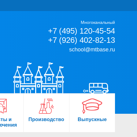
Многоканальный
+7 (495) 120-45-54
+7 (926) 402-82-13
school@mtbase.ru
сты и
Производство
Выпускные
ючения