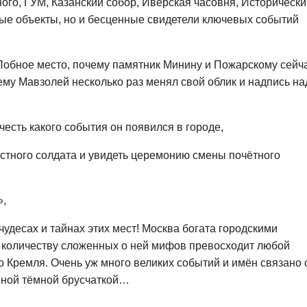
ого, ГУМ, Казанский собор, Иверская часовня, Исторически
ные объекты, но и бесценные свидетели ключевых событий
 Лобное место, почему памятник Минину и Пожарскому сейч
чему Мавзолей несколько раз менял свой облик и надпись на
 честь какого события он появился в городе,
естного солдата и увидеть церемонию смены почётного
»,
чудесах и тайнах этих мест! Москва богата городскими
о количеству сложенных о ней мифов превосходит любой
о Кремля. Очень уж много великих событий и имён связано 
нной тёмной брусчаткой…