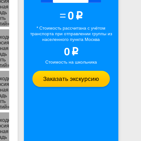
=
0
p
* Стоимость рассчитана
с учётом
транспорта
при отправлении группы из
населенного пункта Москва
0
p
Стоимость на школьника
Заказать экскурсию