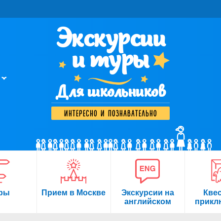
Экскурсии
и туры
Для школьников
интересно и познавательно
ры
Прием в Москве
Экскурсии на
Кве
английском
прикл