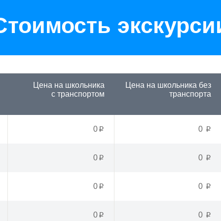
Стоимость экскурси
Цена на школьника
Цена на школьника
без
с транспортом
транспорта
0
0
p
p
0
0
p
p
0
0
p
p
0
0
p
p