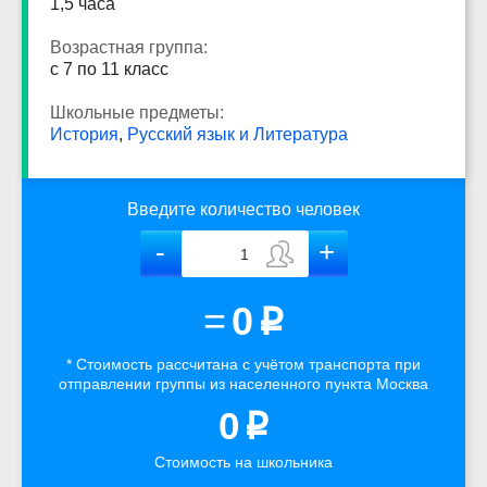
1,5 часа
Возрастная группа:
с 7 по 11 класс
Школьные предметы:
История
,
Русский язык и Литература
Введите количество человек
=
0
p
* Стоимость рассчитана
с учётом
транспорта
при
отправлении группы из населенного пункта Москва
0
p
Стоимость на школьника