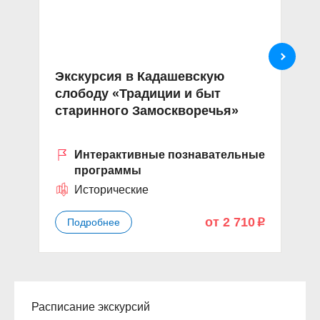
Экскурсия в Кадашевскую
Э
слободу «Традиции и быт
«
старинного Замоскворечья»
Интерактивные познавательные
программы
Исторические
от 2 710
Подробнее
p
Расписание экскурсий