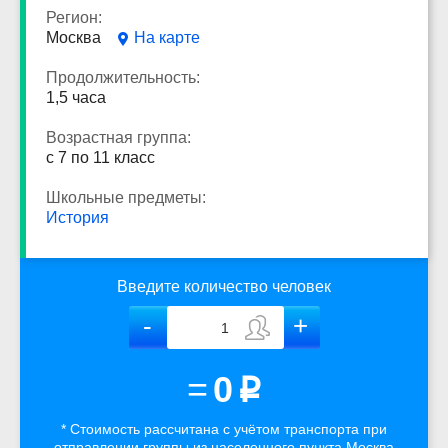
Регион:
Москва
На карте
Продолжительность:
1,5 часа
Возрастная группа:
с 7 по 11 класс
Школьные предметы:
История
Введите количество человек
=
0
p
* Стоимость рассчитана
с учётом
транспорта
при
отправлении группы из населенного пункта Москва