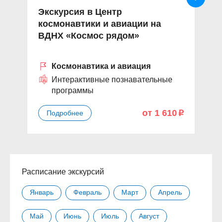
Экскурсия в Центр
Э
космонавтики и авиации на
К
ВДНХ «Космос рядом»
Космонавтика и авиация
Интерактивные познавательные
программы
от 1 610
Подробнее
p
Расписание экскурсий
Январь
Февраль
Март
Апрель
Май
Июнь
Июль
Август