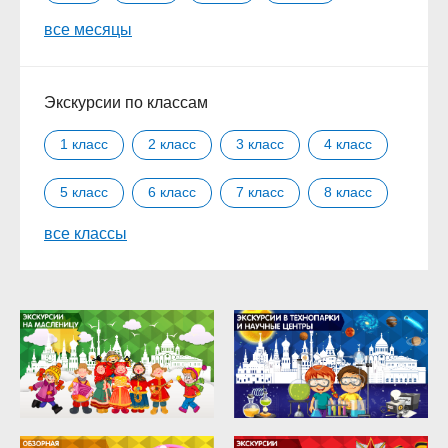
все месяцы
Сентябрь
Октябрь
Ноябрь
Декабрь
Экскурсии по классам
1 класс
2 класс
3 класс
4 класс
5 класс
6 класс
7 класс
8 класс
все классы
9 класс
10 класс
11 класс