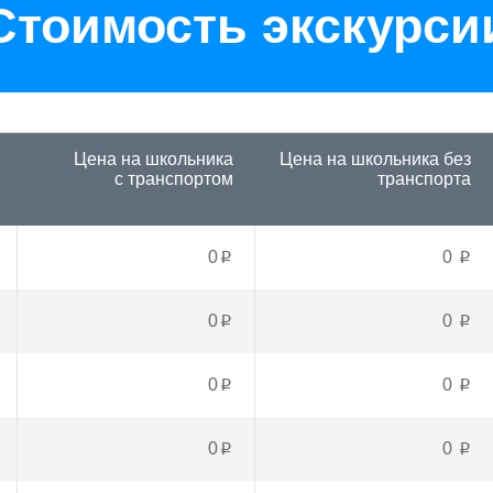
Стоимость экскурси
Цена на школьника
Цена на школьника
без
с транспортом
транспорта
0
0
p
p
0
0
p
p
0
0
p
p
0
0
p
p