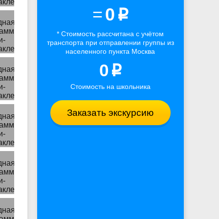
=
0
p
* Стоимость рассчитана
с учётом
транспорта
при отправлении группы из
населенного пункта Москва
0
p
Стоимость на школьника
Заказать экскурсию