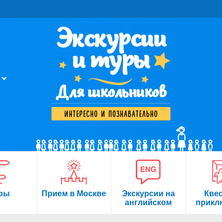
Экскурсии
и туры
Для школьников
интересно и познавательно
ры
Прием в Москве
Экскурсии на
Кве
английском
прикл