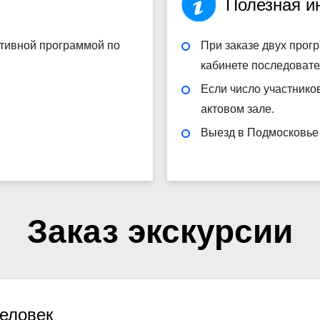
Полезная 
ктивной программой по
При заказе двух прог
кабинете последовате
Если число участнико
актовом зале.
Выезд в Подмосковье
Заказ экскурсии
человек