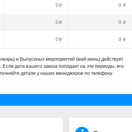
0
0
p
p
0
0
p
p
0
0
p
p
январь) и Выпускных мероприятий (май-июнь) действует
Если дата вашего заказа попадает на эти периоды, его
Уточняйте детали у наших менеджеров по телефону