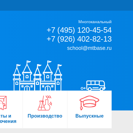
Многоканальный
+7 (495) 120-45-54
+7 (926) 402-82-13
school@mtbase.ru
сты и
Производство
Выпускные
ючения