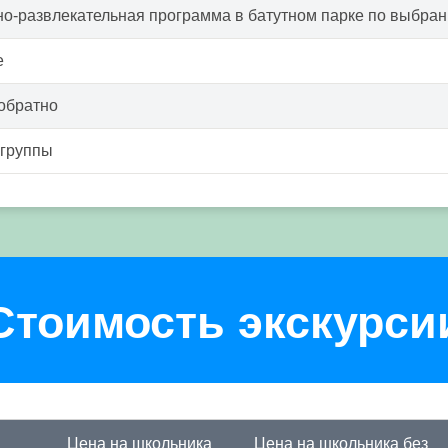
о-развлекательная программа в батутном парке по выбра
е
обратно
 группы
Стоимость экскурси
Цена на школьника
Цена на школьника
без