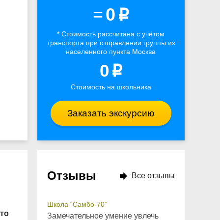
=
0
p
* Стоимость рассчитана
с учётом
транспорта
при отправлении группы из
населенного пункта Москва
0
p
Стоимость на школьника
Заказать экскурсию
Отзывы
Все отзывы
Школа “Самбо-70”
что
Замечательное умение увлечь