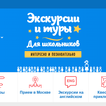
Экскурсии
и туры
Для школьников
интересно и познавательно
ры
Прием в Москве
Экскурсии на
Кве
английском
прикл