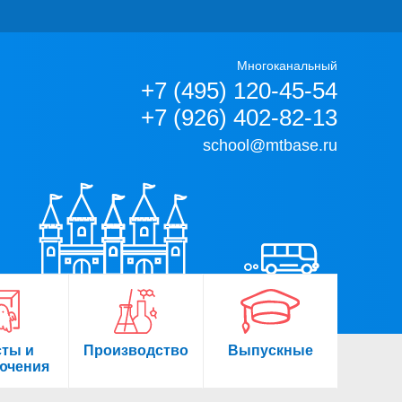
Многоканальный
+7 (495) 120-45-54
+7 (926) 402-82-13
school@mtbase.ru
сты и
Производство
Выпускные
ючения