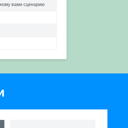
нному вами сценарию
и