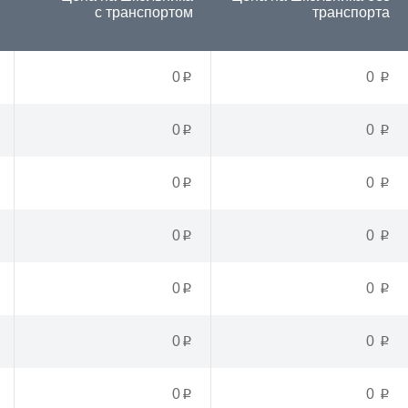
с транспортом
транспорта
0
0
p
p
0
0
p
p
0
0
p
p
0
0
p
p
0
0
p
p
0
0
p
p
0
0
p
p