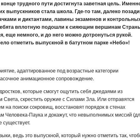
 конце трудного пути достигнута заветная цель. Именн
х выпускников стала школа. Где-то там, далеко позади
ачками и диктантами, лавины экзаменов и контрольных
 ребята вплотную подошли к сияющим вершинам Стран
я, еще немного, и до него можно дотронуться рукой.
село отметить выпускной в батутном парке «Небо»!
иятие, адаптированное под возрастные категории
красочное анимационное сопровождение.
дростков, которые смогут ощутить себя джедаями из
м Света, скрестить оружие с Силами Зла. Или отправятся
 на поиски сокровищ, восстановят порядок в стенах
ам Человека-Паука и докажут, что невыполнимых миссий (д
е существует.
ыки, ведь это выпускной, который нужно отметить так, что