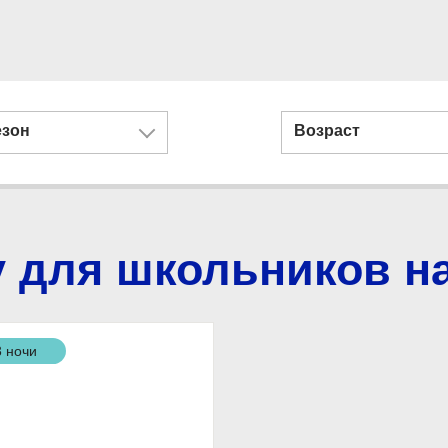
езон
Возраст
 для школьников на 
3 ночи