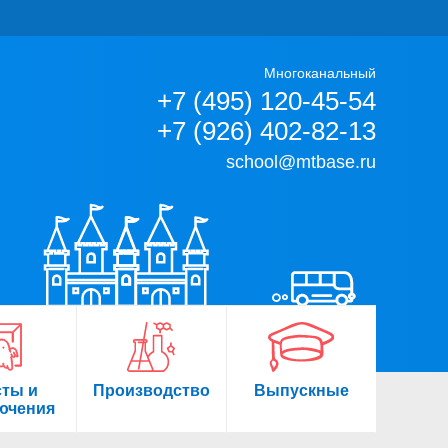
Многоканальный
+7 (495) 120-45-54
+7 (926) 402-82-13
school@mtbase.ru
сты и
Производство
Выпускные
ючения