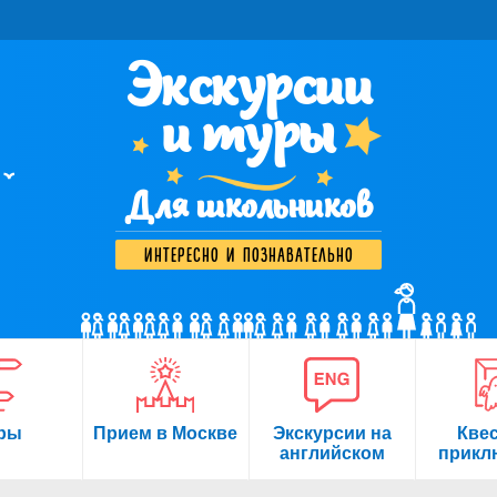
Экскурсии
и туры
Для школьников
интересно и познавательно
ры
Прием в Москве
Экскурсии на
Кве
английском
прикл