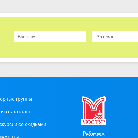
орные группы
ачать каталог
скурсии со скидками
Работаем
кументы