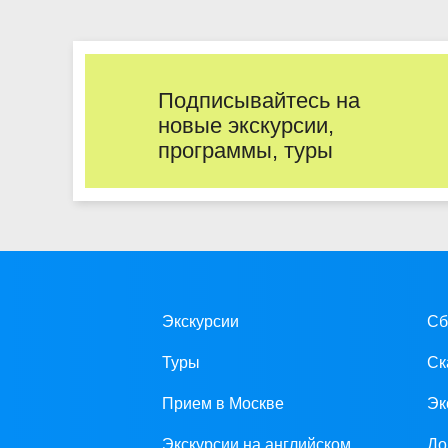
Подписывайтесь на
новые экскурсии,
программы, туры
Экскурсии
Сб
Туры
Ск
Прием в Москве
Эк
Экскурсии на английском
До