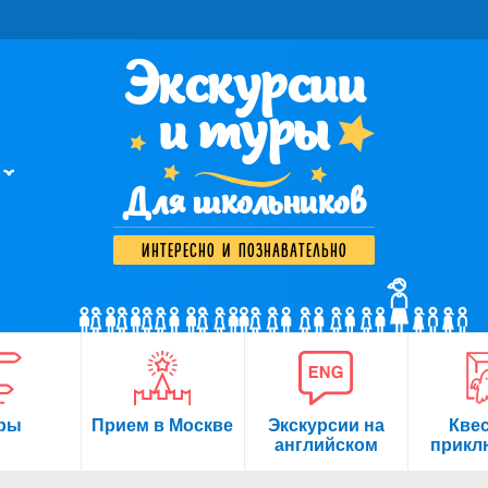
Экскурсии
и туры
Для школьников
интересно и познавательно
ры
Прием в Москве
Экскурсии на
Кве
английском
прикл