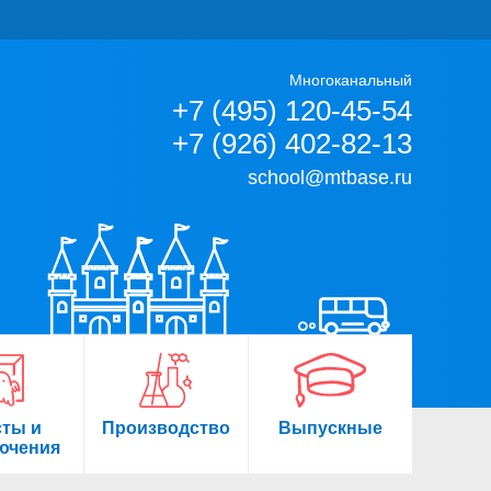
Многоканальный
+7 (495) 120-45-54
+7 (926) 402-82-13
school@mtbase.ru
сты и
Производство
Выпускные
ючения