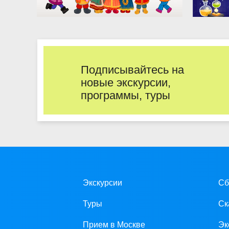
Подписывайтесь на
новые экскурсии,
программы, туры
Экскурсии
Сб
Туры
Ск
Прием в Москве
Эк