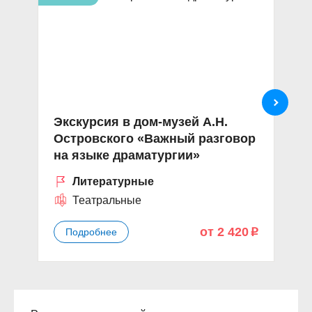
Экскурсия в дом-музей А.Н.
«
Островского «Важный разговор
В
на языке драматургии»
и
Литературные
Театральные
от 2 420
Подробнее
p