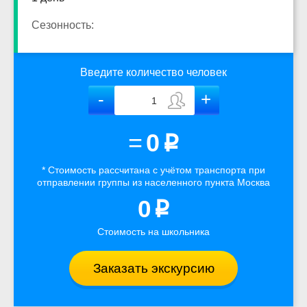
Сезонность:
Введите количество человек
=
0
p
* Стоимость рассчитана
с учётом
транспорта
при
отправлении группы из населенного пункта Москва
0
p
Стоимость на школьника
Заказать экскурсию