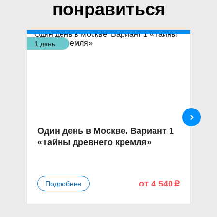
понравиться
1 день
1 д
Один день в Москве. Вариант 1
О
«Тайны древнего кремля»
«
д
от 4 540
Подробнее
p