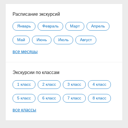
Расписание экскурсий
Январь
Февраль
Март
Апрель
Май
Июнь
Июль
Август
все месяцы
Сентябрь
Октябрь
Ноябрь
Декабрь
Экскурсии по классам
1 класс
2 класс
3 класс
4 класс
5 класс
6 класс
7 класс
8 класс
все классы
9 класс
10 класс
11 класс