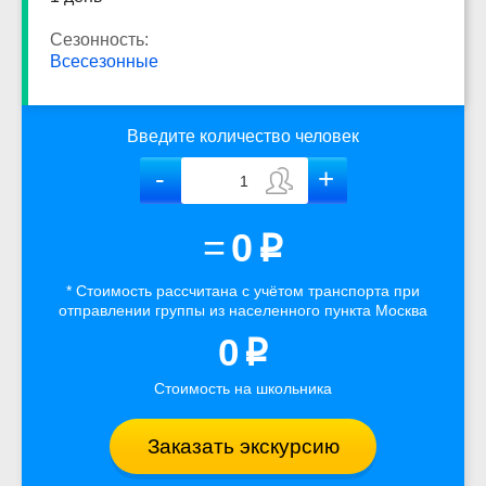
Сезонность:
Всесезонные
Введите количество человек
=
0
p
* Стоимость рассчитана
с учётом
транспорта
при
отправлении группы из населенного пункта Москва
0
p
Стоимость на школьника
Заказать экскурсию