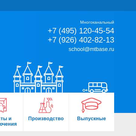
Многоканальный
+7 (495) 120-45-54
+7 (926) 402-82-13
school@mtbase.ru
сты и
Производство
Выпускные
ючения