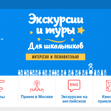
Экскурсии
и туры
Для школьников
интересно и познавательно
ры
Прием в Москве
Экскурсии на
Кве
английском
прикл