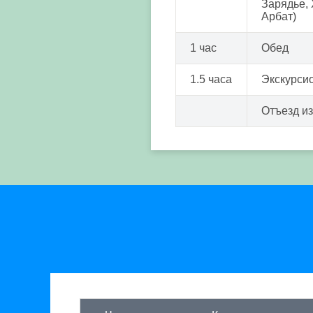
Зарядье, 
Арбат)
1 час
Обед
1.5 часа
Экскурси
Отъезд из