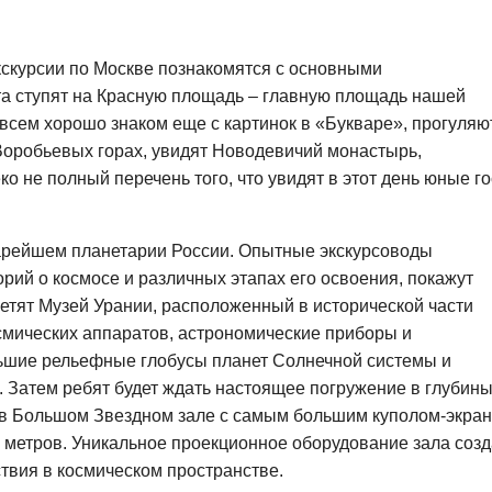
кскурсии по Москве познакомятся с основными
а ступят на Красную площадь – главную площадь нашей
всем хорошо знаком еще с картинок в «Букваре», прогуляю
Воробьевых горах, увидят Новодевичий монастырь,
ко не полный перечень того, что увидят в этот день юные го
арейшем планетарии России. Опытные экскурсоводы
рий о космосе и различных этапах его освоения, покажут
етят Музей Урании, расположенный в исторической части
осмических аппаратов, астрономические приборы и
льшие рельефные глобусы планет Солнечной системы и
. Затем ребят будет ждать настоящее погружение в глубин
в Большом Звездном зале с самым большим куполом-экра
5 метров. Уникальное проекционное оборудование зала созд
вия в космическом пространстве.