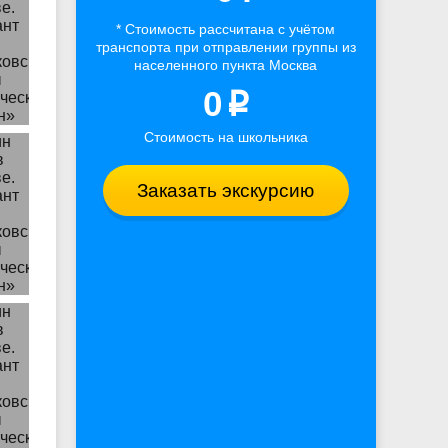
* Стоимость рассчитана
с учётом
транспорта
при отправлении группы из
населенного пункта Москва
0
p
Стоимость на школьника
Заказать экскурсию