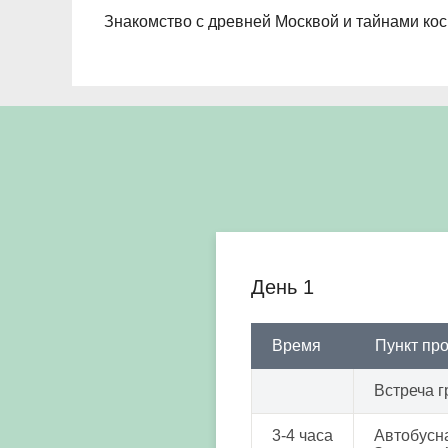
Знакомство с древней Москвой и тайнами косм
День 1
Время
Пункт пр
Встреча г
3-4 часа
Автобусна