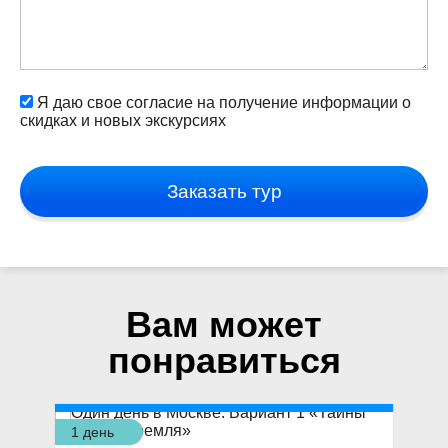
Я даю свое согласие на получение информации о
скидках и новых экскурсиях
Заказать тур
Вам может
понравиться
1 день
1 д