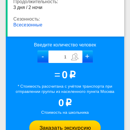
Продолжительность:
3 дня / 2 ночи
Сезонность:
Всесезонные
Введите количество человек
=
0
p
* Стоимость рассчитана
с учётом
транспорта
при
отправлении группы из населенного пункта Москва
0
p
Стоимость на школьника
Заказать экскурсию