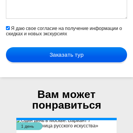
Я даю свое согласие на получение информации о
скидках и новых экскурсиях
Заказать тур
Вам может
понравиться
1 день
1 д