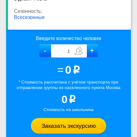
Сезонность:
Всесезонные
Введите количество человек
=
0
p
* Стоимость рассчитана
с учётом
транспорта
при
отправлении группы из населенного пункта Москва
0
p
Стоимость на школьника
Заказать экскурсию