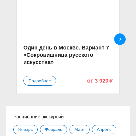
Один день в Москве. Вариант 7
О
«Сокровищница русского
«
искусства»
от 3 920
Подробнее
p
Расписание экскурсий
Январь
Февраль
Март
Апрель