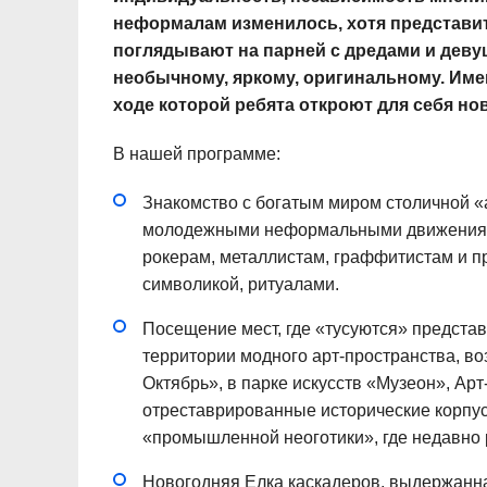
неформалам изменилось, хотя представит
поглядывают на парней с дредами и девуш
необычному, яркому, оригинальному. Имен
ходе которой ребята откроют для себя н
В нашей программе:
Знакомство с богатым миром столичной 
молодежными неформальными движениями.
рокерам, металлистам, граффитистам и п
символикой, ритуалами.
Посещение мест, где «тусуются» предста
территории модного арт-пространства, в
Октябрь», в парке искусств «Музеон», Арт
отреставрированные исторические корпус
«промышленной неоготики», где недавно
Новогодняя Елка каскадеров, выдержанная