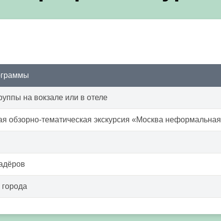
ограммы
руппы на вокзале или в отеле
ая обзорно-тематическая экскурсия «Москва неформальна
кадёров
 города