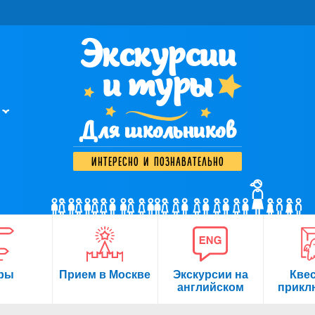
Экскурсии
и туры
Для школьников
интересно и познавательно
ры
Прием в Москве
Экскурсии на
Кве
английском
прикл