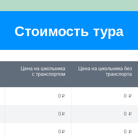
Стоимость тура
Цена на школьника
Цена на школьника
без
с транспортом
транспорта
0
0
p
p
0
0
p
p
0
0
p
p