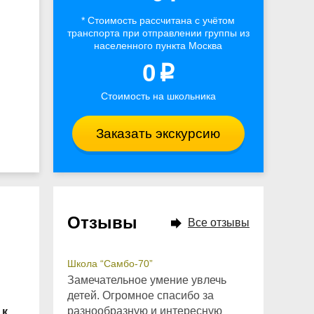
* Стоимость рассчитана
с учётом
транспорта
при отправлении группы из
населенного пункта Москва
0
p
Стоимость на школьника
Заказать экскурсию
Отзывы
Все отзывы
Школа “Самбо-70”
Замечательное умение увлечь
детей. Огромное спасибо за
разнообразную и интересную
 к