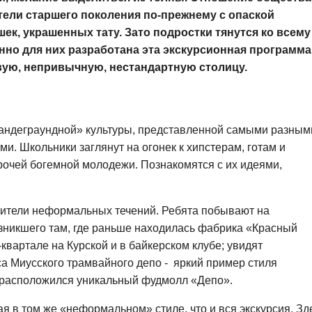
ели старшего поколения по-прежнему с опаской
ек, украшенных тату. Зато подростки тянутся ко всему
но для них разработана эта экскурсионная программа,
овую, непривычную, нестандартную столицу.
«андеграундной» культуры, представленной самыми разным
 Школьники заглянут на огонек к хипстерам, готам и
рочей богемной молодежи. Познакомятся с их идеями,
вители неформальных течений. Ребята побывают на
озникшего там, где раньше находилась фабрика «Красный
-квартале на Курской и в байкерском клубе; увидят
а Миусского трамвайного депо - яркий пример стиля
 расположился уникальный фудмолл «Депо».
 в том же «неформальном» стиле, что и вся экскурсия. Зд