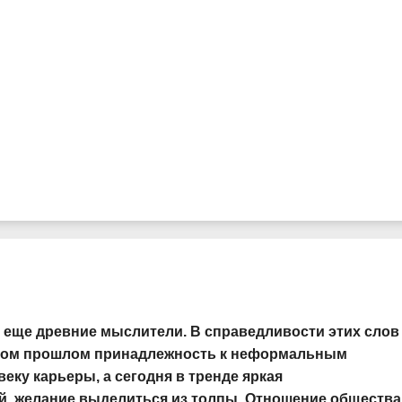
ли еще древние мыслители. В справедливости этих слов
еком прошлом принадлежность к неформальным
ку карьеры, а сегодня в тренде яркая
, желание выделиться из толпы. Отношение общества