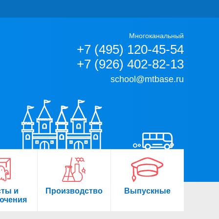
Многоканальный
+7 (495) 120-45-54
+7 (926) 402-82-13
school@mtbase.ru
сты и
Производство
Выпускные
ючения