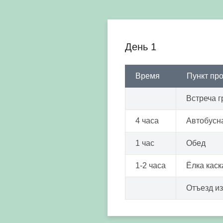
День 1
Время
Пункт пр
Встреча г
4 часа
Автобусн
1 час
Обед
1-2 часа
Ёлка кас
Отъезд из