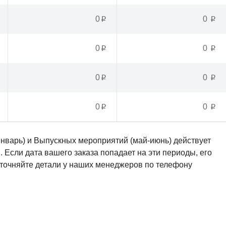
0
0
p
p
0
0
p
p
0
0
p
p
0
0
p
p
январь) и Выпускных мероприятий (май-июнь) действует
Если дата вашего заказа попадает на эти периоды, его
Уточняйте детали у наших менеджеров по телефону