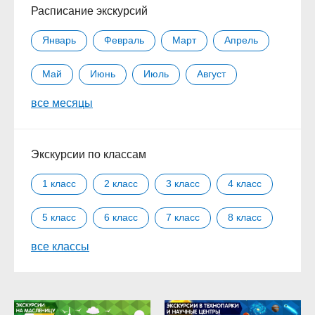
Расписание экскурсий
Январь
Февраль
Март
Апрель
Май
Июнь
Июль
Август
все месяцы
Сентябрь
Октябрь
Ноябрь
Декабрь
Экскурсии по классам
1 класс
2 класс
3 класс
4 класс
5 класс
6 класс
7 класс
8 класс
все классы
9 класс
10 класс
11 класс