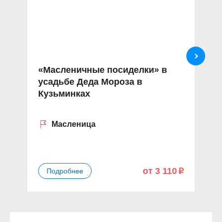
«Масленичные посиделки» в
Э
усадьбе Деда Мороза в
п
Кузьминках
б
д
Масленица
от 3 110
Подробнее
p