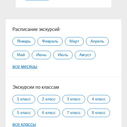
Расписание экскурсий
Январь
Февраль
Март
Апрель
Май
Июнь
Июль
Август
все месяцы
Сентябрь
Октябрь
Ноябрь
Декабрь
Экскурсии по классам
1 класс
2 класс
3 класс
4 класс
5 класс
6 класс
7 класс
8 класс
все классы
9 класс
10 класс
11 класс