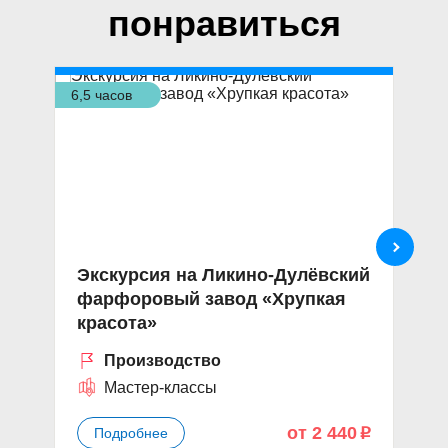
понравиться
6,5 часов
9 ч
Экскурсия на Ликино-Дулёвский
В
фарфоровый завод «Хрупкая
М
красота»
Производство
Мастер-классы
от 2 440
Подробнее
p