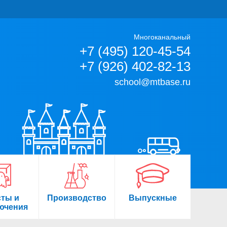
Многоканальный
+7 (495) 120-45-54
+7 (926) 402-82-13
school@mtbase.ru
сты и
Производство
Выпускные
ючения