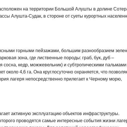
расположен на территории Большой Алушты в долине Сотер
ассы Алушта-Судак, в стороне от суеты курортных населен
исными горными пейзажами, большим разнообразием зелен
ковая зона, где лиственные породы: граб, бук, дуб –
я сосна, кедр, можжевельник) и субтропическими пальмами
 около 4,6 га. Она круглосуточно охраняется, что позволя
ория лагеря непосредственно прилегает к Черному морю,
гает активную эксплуатацию объектов инфраструктуры.
которого проводятся самые интересные события жизни лаге