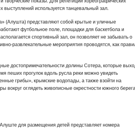
 и творческие показы. Для репетиций хореографических
х выступлений используется танцевальный зал.
а» (Алушта) представляют собой крытые и уличные
работают футбольное поле, площадки для баскетбола и
сполагается спортивный зал, он позволяет не забывать о
тивно-развлекательные мероприятия проводятся, как прави
ные достопримечательности долины Сотера, которые выхо
емя пеших прогулок вдоль русла реки можно увидеть
енные грибы», крымские водопады, а также взойти на
ры вокруг оглядеть живописные окрестности южного берег
 Алуште для размещения детей представляет номера