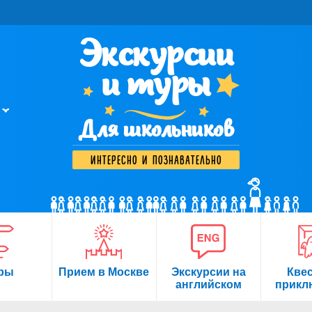
Экскурсии
и туры
Для школьников
интересно и познавательно
ры
Прием в Москве
Экскурсии на
Кве
английском
прикл