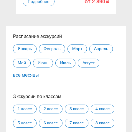
от 2 890
Подробнее
p
Расписание экскурсий
Январь
Февраль
Март
Апрель
Май
Июнь
Июль
Август
все месяцы
Сентябрь
Октябрь
Ноябрь
Декабрь
Экскурсии по классам
1 класс
2 класс
3 класс
4 класс
5 класс
6 класс
7 класс
8 класс