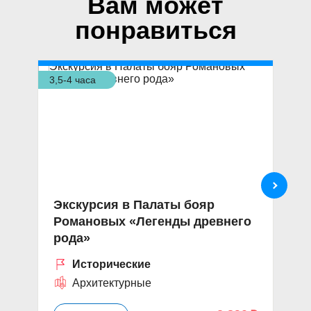
Вам может
понравиться
3,5-4 часа
4,5
Экскурсия в Палаты бояр
П
Романовых «Легенды древнего
б
рода»
Исторические
Архитектурные