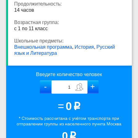
Продолжительность:
14 часов
Возрастная группа:
с 1 по 11 класс
Школьные предметы:
Внешкольная программа
,
История
,
Русский
язык и Литература
Введите количество человек
=
0
p
* Стоимость рассчитана
с учётом
транспорта
при
отправлении группы из населенного пункта Москва
0
p