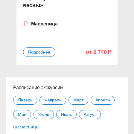
весны»
к
Масленица
от 2 740
Подробнее
p
Расписание экскурсий
Январь
Февраль
Март
Апрель
Май
Июнь
Июль
Август
все месяцы
Сентябрь
Октябрь
Ноябрь