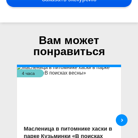
Вам может
понравиться
4 часа
3 ч
Масленица в питомнике хаски в
Э
парке Кузьминки «В поисках
к