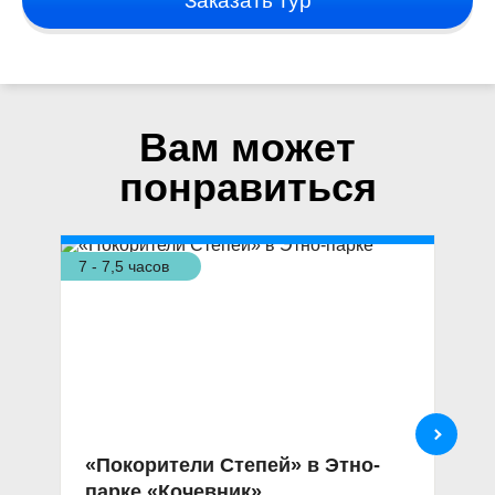
Заказать тур
Вам может
понравиться
7 - 7,5 часов
3,5
«Покорители Степей» в Этно-
Э
парке «Кочевник»
с