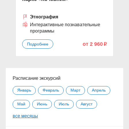
«
Этнография
Интерактивные познавательные
программы
от 2 960
Подробнее
p
Расписание экскурсий
Январь
Февраль
Март
Апрель
Май
Июнь
Июль
Август
все месяцы
Сентябрь
Октябрь
Ноябрь