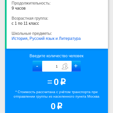
Продолжительность:
9 часов
Возрастная группа:
с 1 по 11 класс
Школьные предметы:
История
,
Русский язык и Литература
Введите количество человек
=
0
p
* Стоимость рассчитана
с учётом
транспорта
при
отправлении группы из населенного пункта Москва
0
p