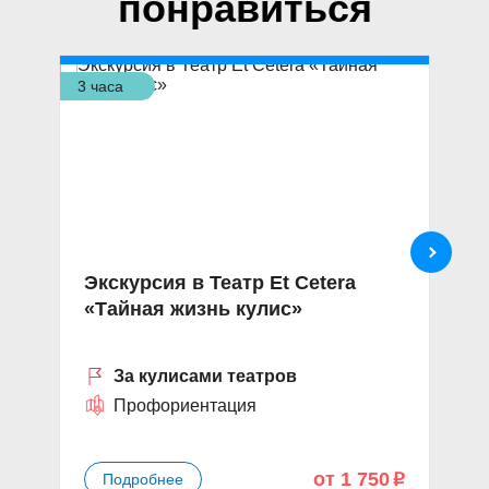
понравиться
3 часа
3 ч
Экскурсия в Театр Et Cetera
«
«Тайная жизнь кулис»
т
За кулисами театров
Профориентация
от 1 750
Подробнее
p