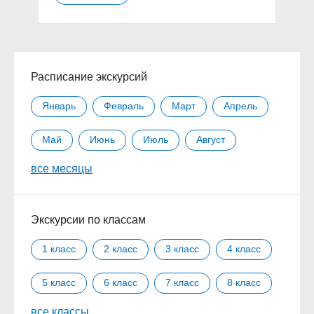
Расписание экскурсий
Январь
Февраль
Март
Апрель
Май
Июнь
Июль
Август
все месяцы
Сентябрь
Октябрь
Ноябрь
Декабрь
Экскурсии по классам
1 класс
2 класс
3 класс
4 класс
5 класс
6 класс
7 класс
8 класс
все классы